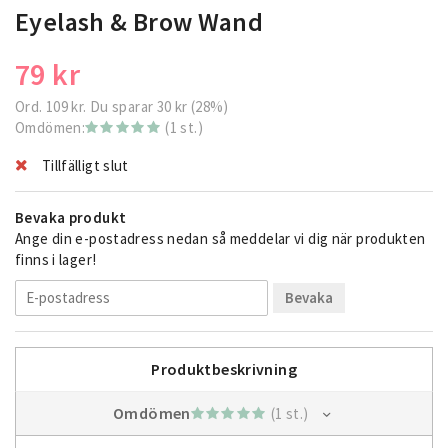
Eyelash & Brow Wand
79 kr
Ord.
109 kr
. Du sparar
30 kr
(
28
%)
Omdömen:
(1 st.)
Tillfälligt slut
Bevaka produkt
Ange din e-postadress nedan så meddelar vi dig när produkten
finns i lager!
Bevaka
Produktbeskrivning
Omdömen
(1 st.)