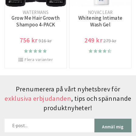
WATERMANS
NOVACLEAR
Grow Me Hair Growth
Whitening Intimate
Shampoo 4-PACK
Wash Gel
756 kr
249 kr
916 kr
279 kr
Flera varianter
Prenumerera på vårt nyhetsbrev för
exklusiva erbjudanden
, tips och spännande
produktnyheter!
Anmäl mig