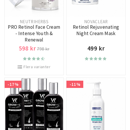
NEUTRIHERBS
NOVACLEAR
PRO Retinol Face Cream
Retinol Rejuvenating
- Intense Youth &
Night Cream Mask
Renewal
598 kr
499 kr
798 kr
Flera varianter
-17%
-11%