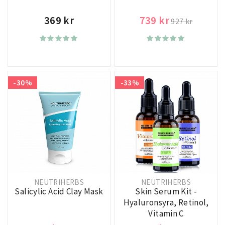
369 kr
739 kr
927 kr
-30%
-33%
NEUTRIHERBS
NEUTRIHERBS
Salicylic Acid Clay Mask
Skin Serum Kit -
Hyaluronsyra, Retinol,
Vitamin C