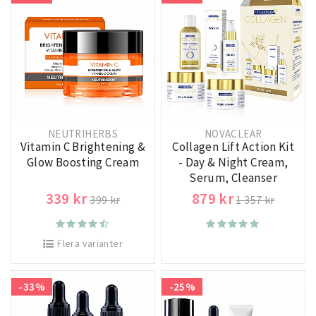
NEUTRIHERBS
NOVACLEAR
Vitamin C Brightening &
Collagen Lift Action Kit
Glow Boosting Cream
- Day & Night Cream,
Serum, Cleanser
339 kr
879 kr
399 kr
1 357 kr
Flera varianter
-33%
-25%