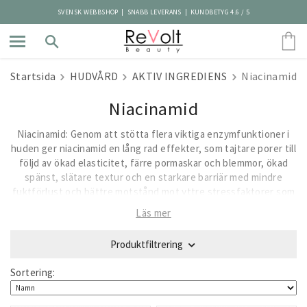
SVENSK WEBBSHOP | SNABB LEVERANS | KUNDBETYG 4.6 / 5
Startsida
HUDVÅRD
AKTIV INGREDIENS
Niacinamid
Niacinamid
Niacinamid: Genom att stötta flera viktiga enzymfunktioner i
huden ger niacinamid en lång rad effekter, som tajtare porer till
följd av ökad elasticitet, färre pormaskar och blemmor, ökad
spänst, slätare textur och en starkare barriär med mindre
fuktförlust och bättre motstånd mot yttre stressfaktorer som
triggar känslighet i huden. Men mest känt är kanske niacinamid
Läs mer
för att ge en jämnare hudton, både till följd av minskad rodnad
och färre pigmenteringar. Den bromsar också framfarten av
Produktfiltrering
aknebakterien Cutibacterium acnes. Så har man känslig eller
rosacea-benägen hud som lätt får utslag, eller vill jobba mot
Sortering:
ålderstecken som förslappade porer, pigmenteringar och
minskad elasticitet, hittar du en vän i niacinamid.