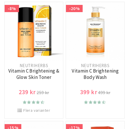
-8%
-20%
NEUTRIHERBS
NEUTRIHERBS
Vitamin C Brightening &
Vitamin C Brightening
Glow Skin Toner
Body Wash
239 kr
399 kr
259 kr
499 kr
Flera varianter
-15%
-17%