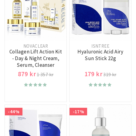
NOVACLEAR
ISNTREE
Collagen Lift Action Kit
Hyaluronic Acid Airy
- Day & Night Cream,
Sun Stick 22g
Serum, Cleanser
879 kr
179 kr
1 357 kr
319 kr
-44%
-17%