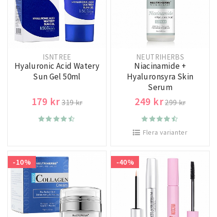
ISNTREE
NEUTRIHERBS
Hyaluronic Acid Watery
Niacinamide +
Sun Gel 50ml
Hyaluronsyra Skin
Serum
179 kr
249 kr
319 kr
299 kr
Flera varianter
-10%
-40%