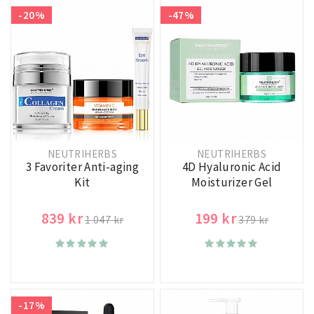
-20%
-47%
NEUTRIHERBS
NEUTRIHERBS
3 Favoriter Anti-aging
4D Hyaluronic Acid
Kit
Moisturizer Gel
839 kr
199 kr
1 047 kr
379 kr
-17%