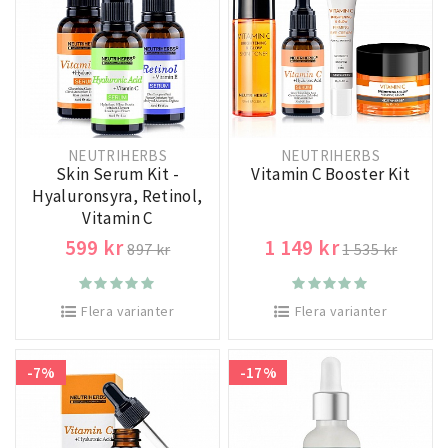
NEUTRIHERBS
NEUTRIHERBS
Skin Serum Kit -
Vitamin C Booster Kit
Hyaluronsyra, Retinol,
Vitamin C
599 kr
1 149 kr
897 kr
1 535 kr
Flera varianter
Flera varianter
-7%
-17%