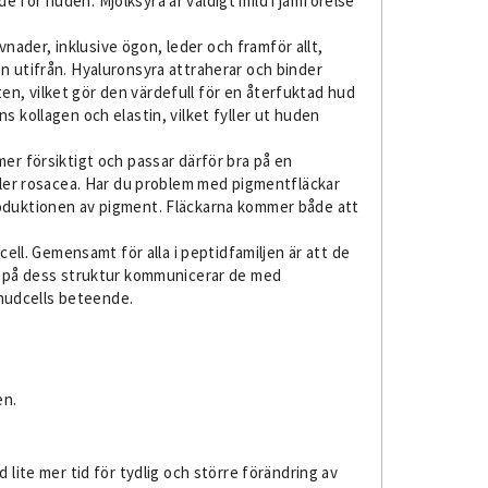
 för huden. Mjölksyra är väldigt mild i jämförelse
ader, inklusive ögon, leder och framför allt,
n utifrån. Hyaluronsyra attraherar och binder
tten, vilket gör den värdefull för en återfuktad hud
s kollagen och elastin, vilket fyller ut huden
er försiktigt och passar därför bra på en
eller rosacea. Har du problem med pigmentfläckar
roduktionen av pigment. Fläckarna kommer både att
l. Gemensamt för alla i peptidfamiljen är att de
de på dess struktur kommunicerar de med
 hudcells beteende.
en.
ite mer tid för tydlig och större förändring av