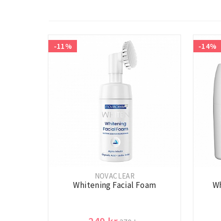
-11%
-14%
NOVACLEAR
Whitening Facial Foam
Wh