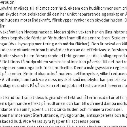
-Arbutin.
hudvård används till allt mot torr hud, eksem och hudåkommor som tri
kan skydda mot solskador då den har unikt reparerande egenskaper. A
upp hudens motståndskraft, förebygger rynkor och skyddar huden. Ock
ärr.
äxtfamiljen Nyctaginaceae. Medan själva växten har en lång histori
m dess beprövade fördelar för huden fram till de senare åren. Studie
gar (dvs. hyperpigmentering och mörka fläckar). Den är också en källa
studerade vitaminen inom hudvård och en av de effektivaste forskarn
a studier visats ha en föryngrande effekt genom att öka kollagenprod
 Det finns få hudproblem som retinol inte kan påverka till det bättr
te sig mer som unga och friska hudceller. Denna mångsysslare regler
 på akneärr. Retinol ökar också hudens cellförnyelse, vilket reducer
av A-vitamin, som tack vare dess mycket små molekyler kan penetrera
hudlagret under. På så vis kan retinol jobba effektivare och leverera
t känd för främst dess lugnande effekt och återfinns därför ofta i pr
en utjämnande effekt på hudtonen och kan till och med dämpa mörka r
idanterna som hjälper till att stärka huden och minimera rodnader.
s som har intensivt återfuktande, mjukgörande, antibakteriella och l
lskadad hud. Aloe Veras syra hjälper till att rensa porer.