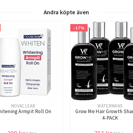
Andra köpte även
-17%
NOVACLEAR
WATERMANS
itening Armpit Roll On
Grow Me Hair Growth Sh
4-PACK