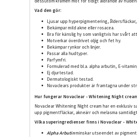
dessutom krämen mot för tidigt åldrande av huden
Vad den gör:
Ljusar upp hyperpigmentering, åldersfläckar
Bekämpar mild akne eller rosacea.
Bra för känslig hy som vanligtvis har svårt at
Motverkar överdrivet oljig och fet hy.
Bekämpar rynkor och linjer.
Passar alla hudtyper.
Parfymfri.
Formulerad med bl.a. alpha arbutin, E-vitamin,
Ej djurtestad.
Dermatologiskt testad.
Novaclears produkter är framtagna under str
Hur fungerar Novaclear - Whitening Night crea
Novaclear Whitening Night cream har en exklusiv s
upp pigmentfläckar, akneärr och melasma samtidig
Vilka superingredienser finns i Novaclear - Whi
Alpha Arbutin
minskar utseendet av pigmentf