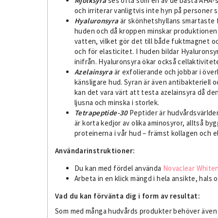
Mjölksyra
ses ofta som en av de bästa AHA-sy
och irriterar vanligtvis inte hyn på personer 
Hyaluronsyra
är skönhetshyllans smartaste f
huden och då kroppen minskar produktionen av
vatten, vilket gör det till både fuktmagnet oc
och för elasticitet. I huden bildar Hyalurons
inifrån. Hyaluronsyra ökar också cellaktivitet
Azelainsyra
är exfolierande och jobbar i öve
känsligare hud. Syran är även antibakteriell
kan det vara värt att testa azelainsyra då 
ljusna och minska i storlek.
Tetrapeptide-30
Peptider är hudvårdsvärlden
är korta kedjor av olika aminosyror, alltså 
proteinerna i vår hud – främst kollagen och e
Användarinstruktioner:
Du kan med fördel använda
Novaclear White
Arbeta in en klick mängd i hela ansikte, hal
Vad du kan förvänta dig i form av resultat:
Som med många hudvårds produkter behöver även den