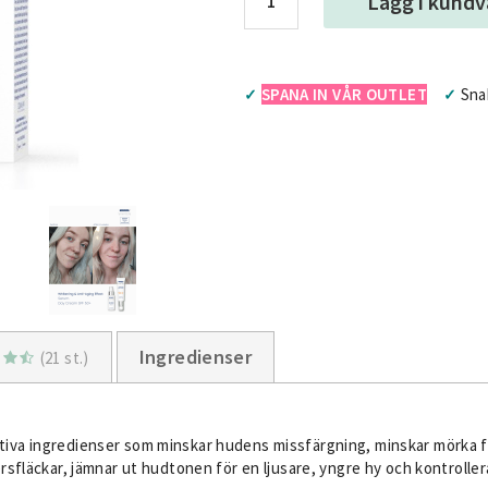
Lägg i kund
SPANA IN VÅR OUTLET
Sna
✓
✓
Ingredienser
(21 st.)
iva ingredienser som minskar hudens missfärgning, minskar mörka flä
rsfläckar, jämnar ut hudtonen för en ljusare, yngre hy och kontroller