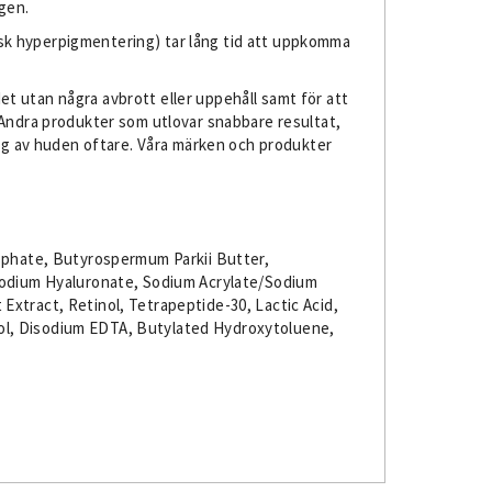
ägen.
isk hyperpigmentering) tar lång tid att uppkomma
t utan några avbrott eller uppehåll samt för att
. Andra produkter som utlovar snabbare resultat,
ning av huden oftare. Våra märken och produkter
osphate, Butyrospermum Parkii Butter,
, Sodium Hyaluronate, Sodium Acrylate/Sodium
Extract, Retinol, Tetrapeptide-30, Lactic Acid,
iol, Disodium EDTA, Butylated Hydroxytoluene,