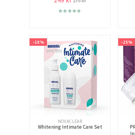
249 kr
279 kr
-18%
-25%
NOVACLEAR
Whitening Intimate Care Set
PR
I