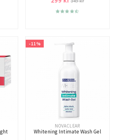
299 kr
349 kr
-11%
NOVACLEAR
ight
Whitening Intimate Wash Gel