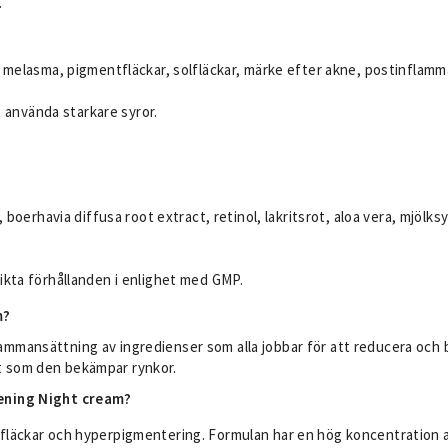
.
, melasma, pigmentfläckar, solfläckar, märke efter akne, postinflam
t använda starkare syror.
 boerhavia diffusa root extract, retinol, lakritsrot, aloa vera, mjölks
ikta förhållanden i enlighet med GMP.
m?
ammansättning av ingredienser som alla jobbar för att reducera och 
t som den bekämpar rynkor.
tening Night cream?
läckar och hyperpigmentering. Formulan har en hög koncentration av