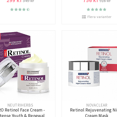
299 kr
756 kr
349 kr
916 kr
Flera varianter
NEUTRIHERBS
NOVACLEAR
O Retinol Face Cream -
Retinol Rejuvenating N
ntense Youth & Renewal
Cream Mask