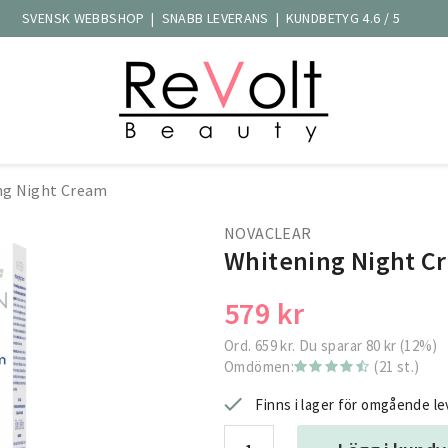
SVENSK WEBBSHOP | SNABB LEVERANS | KUNDBETYG 4.6 / 5
ng Night Cream
NOVACLEAR
Whitening Night C
579 kr
Ord.
659 kr
. Du sparar
80 kr
(
12
%)
Omdömen:
(21 st.)
Finns i lager för omgående l