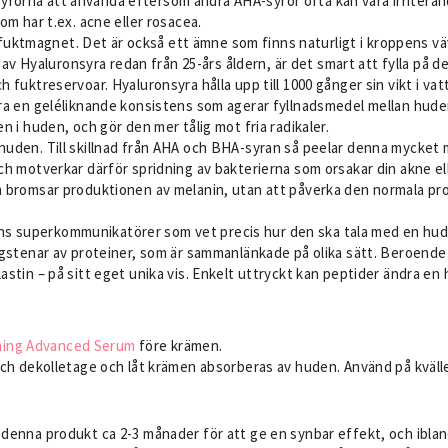
rorna att använda eftersom andra AHA-syror ofta kan vara irriterande
som har t.ex. acne eller rosacea.
uktmagnet. Det är också ett ämne som finns naturligt i kroppens vävn
 Hyaluronsyra redan från 25-års åldern, är det smart att fylla på de
h fuktreservoar. Hyaluronsyra hålla upp till 1000 gånger sin vikt i va
yra en geléliknande konsistens som agerar fyllnadsmedel mellan huden
en i huden, och gör den mer tålig mot fria radikaler.
rhuden. Till skillnad från AHA och BHA-syran så peelar denna mycket m
 och motverkar därför spridning av bakterierna som orsakar din akne 
den bromsar produktionen av melanin, utan att påverka den normala p
s superkommunikatörer som vet precis hur den ska tala med en hudcel
byggstenar av proteiner, som är sammanlänkade på olika sätt. Beroen
lastin – på sitt eget unika vis. Enkelt uttryckt kan peptider ändra en
ning Advanced Serum
före krämen.
s och dekolletage och låt krämen absorberas av huden. Använd på kväll
na produkt ca 2-3 månader för att ge en synbar effekt, och ibland l