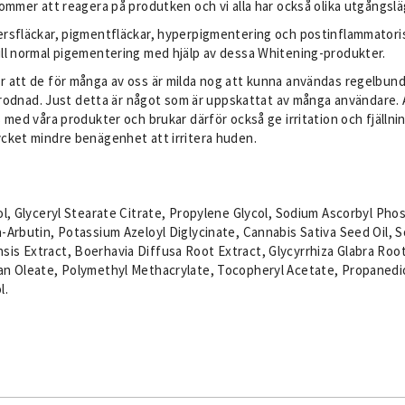
kommer att reagera på produtken och vi alla har också olika utgångsl
dersfläckar, pigmentfläckar, hyperpigmentering och postinflammator
ill normal pigementering med hjälp av dessa Whitening-produkter.
r att de för många av oss är milda nog att kunna användas regelbunde
och rodnad. Just detta är något som är uppskattat av många användare
s med våra produkter och brukar därför också ge irritation och fjäll
ycket mindre benägenhet att irritera huden.
hol, Glyceryl Stearate Citrate, Propylene Glycol, Sodium Ascorbyl Ph
a-Arbutin, Potassium Azeloyl Diglycinate, Cannabis Sativa Seed Oil
is Extract, Boerhavia Diffusa Root Extract, Glycyrrhiza Glabra Root 
itan Oleate, Polymethyl Methacrylate, Tocopheryl Acetate, Propaned
l.