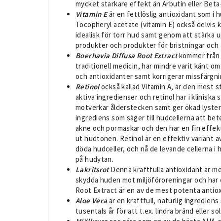
mycket starkare effekt än Arbutin eller Beta
Vitamin E
är en fettlöslig antioxidant som i 
Tocopheryl acetate (vitamin E) också delvis 
idealisk för torr hud samt genom att stärka 
produkter och produkter för bristningar och 
Boerhavia Diffusa Root Extract
kommer från v
traditionell medicin, har mindre varit känt o
och antioxidanter samt korrigerar missfärgnin
Retinol
också kallad Vitamin A, är den mest 
aktiva ingredienser och retinol har i klinisk
motverkar ålderstecken samt ger ökad lyster!
ingrediens som säger till hudcellerna att be
akne och pormaskar och den har en fin effekt
ut hudtonen. Retinol är en effektiv variant 
döda hudceller, och nå de levande cellerna i 
på hudytan.
Lakritsrot
Denna kraftfulla antioxidant är mes
skydda huden mot miljöföroreningar och har 
Root Extract är en av de mest potenta antiox
Aloe Vera
är en kraftfull, naturlig ingredien
tusentals år för att t.ex. lindra bränd eller so