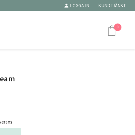
LOGGA IN
KUNDTJÄNST
0
ream
everans