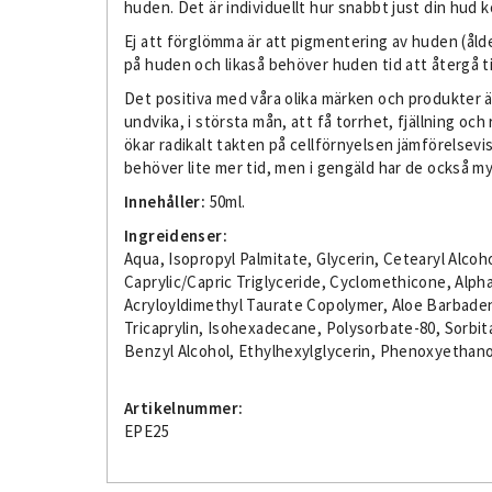
huden. Det är individuellt hur snabbt just din hud 
Ej att förglömma är att pigmentering av huden (ål
på huden och likaså behöver huden tid att återgå t
Det positiva med våra olika märken och produkter ä
undvika, i största mån, att få torrhet, fjällning 
ökar radikalt takten på cellförnyelsen jämförelsevi
behöver lite mer tid, men i gengäld har de också m
Innehåller:
50ml.
Ingreidenser:
Aqua, Isopropyl Palmitate, Glycerin, Cetearyl Alco
Caprylic/Capric Triglyceride, Cyclomethicone, Alph
Acryloyldimethyl Taurate Copolymer, Aloe Barbadens
Tricaprylin, Isohexadecane, Polysorbate-80, Sorb
Benzyl Alcohol, Ethylhexylglycerin, Phenoxyethano
Artikelnummer:
EPE25