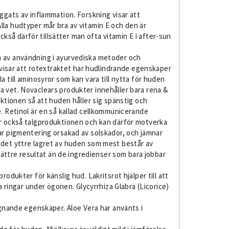
ggats av inflammation. Forskning visar att
lla hudtyper mår bra av vitamin E och den är
så därför tillsätter man ofta vitamin E i after-sun
a av användning i ayurvediska metoder och
r visar att rotextraktet har hudlindrande egenskaper
 till aminosyror som kan vara till nytta för huden
a vet. Novaclears produkter innehåller bara rena &
uktionen så att huden håller sig spänstig och
e. Retinol är en så kallad cellkommunicerande
ar också talgproduktionen och kan därför motverka
ar pigmentering orsakad av solskador, och jämnar
 det yttre lagret av huden som mest består av
 bättre resultat än de ingredienser som bara jobbar
odukter för känslig hud. Lakritsrot hjälper till att
ingar under ögonen. Glycyrrhiza Glabra (Licorice)
ugnande egenskaper. Aloe Vera har använts i