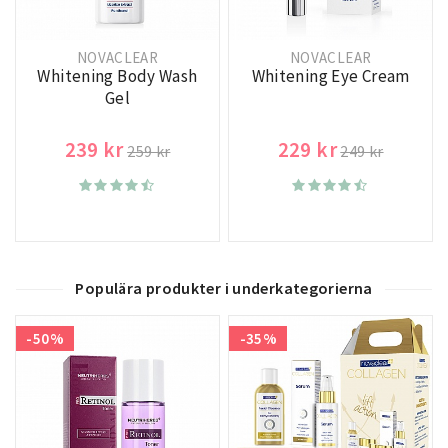
NOVACLEAR
NOVACLEAR
Whitening Body Wash
Whitening Eye Cream
Gel
239 kr
229 kr
259 kr
249 kr
Populära produkter i underkategorierna
-50%
-35%