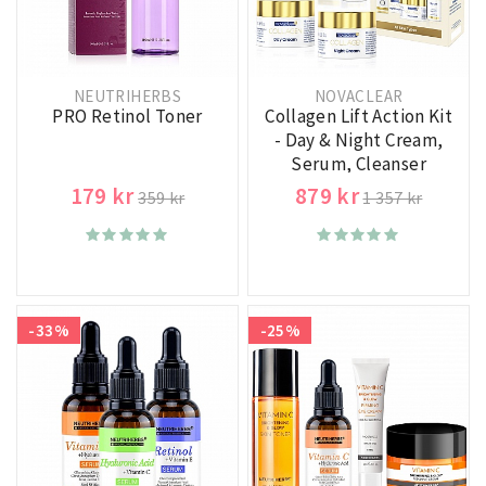
NEUTRIHERBS
NOVACLEAR
PRO Retinol Toner
Collagen Lift Action Kit
- Day & Night Cream,
Serum, Cleanser
179 kr
879 kr
359 kr
1 357 kr
-33%
-25%