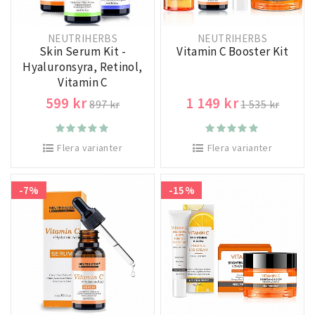
NEUTRIHERBS
NEUTRIHERBS
Skin Serum Kit -
Vitamin C Booster Kit
Hyaluronsyra, Retinol,
Vitamin C
599 kr
1 149 kr
897 kr
1 535 kr
Flera varianter
Flera varianter
-7%
-15%