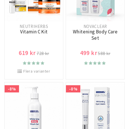
NEUTRIHERBS
NOVACLEAR
Vitamin C Kit
Whitening Body Care
Set
619 kr
499 kr
728 kr
588 kr
Flera varianter
-8%
-8%