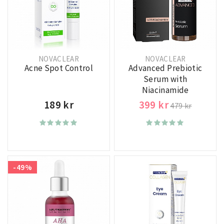
NOVACLEAR
NOVACLEAR
Acne Spot Control
Advanced Prebiotic
Serum with
Niacinamide
189 kr
399 kr
479 kr
-49%