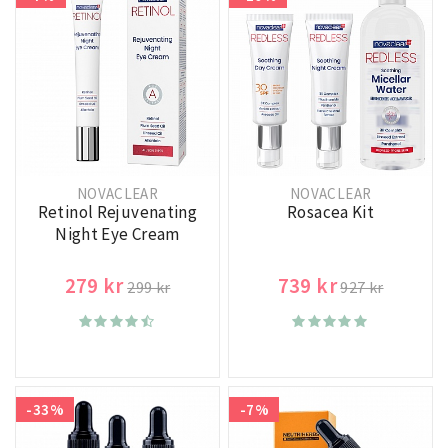
NOVACLEAR
NOVACLEAR
Retinol Rejuvenating
Rosacea Kit
Night Eye Cream
279 kr
739 kr
299 kr
927 kr
-33%
-7%