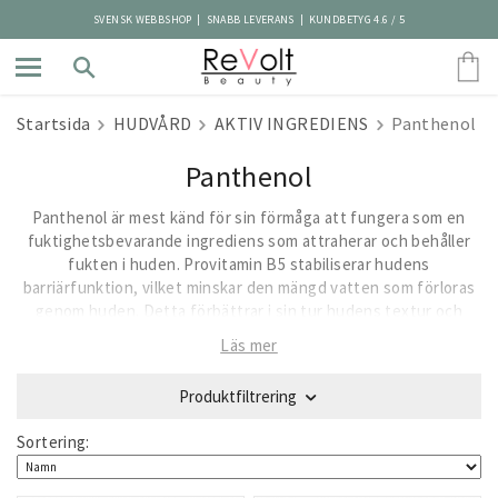
SVENSK WEBBSHOP | SNABB LEVERANS | KUNDBETYG 4.6 / 5
Startsida
HUDVÅRD
AKTIV INGREDIENS
Panthenol
Panthenol
Panthenol är mest känd för sin förmåga att fungera som en
fuktighetsbevarande ingrediens som attraherar och behåller
fukten i huden. Provitamin B5 stabiliserar hudens
barriärfunktion, vilket minskar den mängd vatten som förloras
genom huden. Detta förbättrar i sin tur hudens textur och
elasticitet, vilket gör panthenol idealisk för behandling av torr,
Läs mer
fjällande eller grov hud. En mogen hud uppfattas slätare och
mer smidig. Utöver sina fuktbevarande och mjukgörande
Produktfiltrering
egenskaper, hjälper också panthenol huden att försvara sig
mot yttre påfrestningar. Vid applicering minskar panthenol
Sortering:
klåda, rodnad och dämpar inflammation. Tack vare sina
lugnande och reparerande egenskaper, har panthenol också en
god effekt på inflammerad akne. Även eksem lindras och en