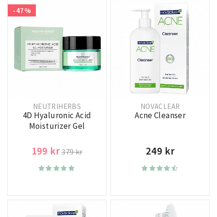
solbränd hud får hjälp av produkter med panthenol, eftersom
-47%
ingrediensen påskyndar läkning i huden.
NEUTRIHERBS
NOVACLEAR
4D Hyaluronic Acid
Acne Cleanser
Moisturizer Gel
199 kr
249 kr
379 kr