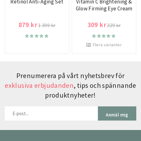
Retinol Anti-Aging Set
Vitamin C Brightening &
Glow Firming Eye Cream
879 kr
309 kr
1 399 kr
329 kr
Flera varianter
Prenumerera på vårt nyhetsbrev för
exklusiva erbjudanden
, tips och spännande
produktnyheter!
Anmäl mig