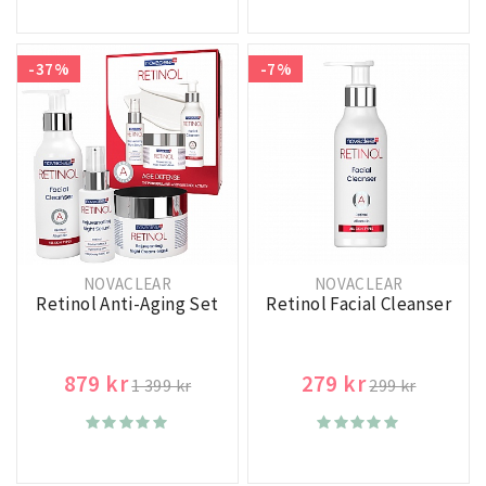
-37%
-7%
NOVACLEAR
NOVACLEAR
Retinol Anti-Aging Set
Retinol Facial Cleanser
879 kr
279 kr
1 399 kr
299 kr