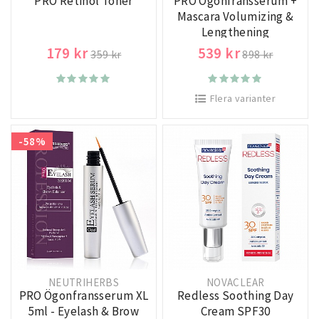
PRO Retinol Toner
PRO Ögonfransserum +
Mascara Volumizing &
Lengthening
179 kr
539 kr
359 kr
898 kr
Flera varianter
-58%
NEUTRIHERBS
NOVACLEAR
PRO Ögonfransserum XL
Redless Soothing Day
5ml - Eyelash & Brow
Cream SPF30