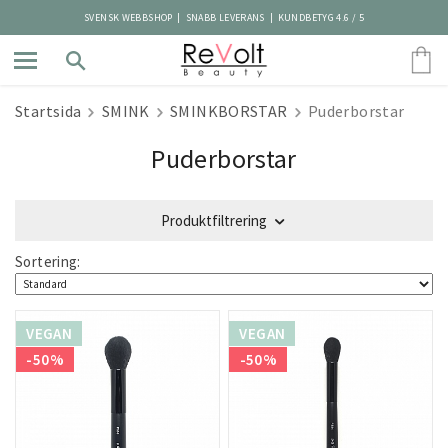
SVENSK WEBBSHOP | SNABB LEVERANS | KUNDBETYG 4.6 / 5
Startsida
SMINK
SMINKBORSTAR
Puderborstar
Puderborstar
Produktfiltrering
Sortering:
VEGAN
VEGAN
-50%
-50%