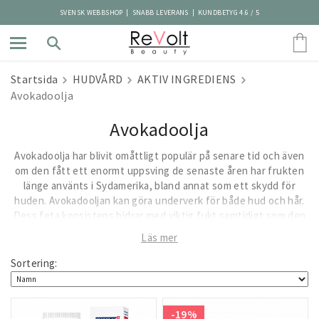
SVENSK WEBBSHOP | SNABB LEVERANS | KUNDBETYG 4.6 / 5
Startsida
HUDVÅRD
AKTIV INGREDIENS
Avokadoolja
Avokadoolja
Avokadoolja har blivit omåttligt populär på senare tid och även
om den fått ett enormt uppsving de senaste åren har frukten
länge använts i Sydamerika, bland annat som ett skydd för
huden. Avokadooljan kan göra underverk för både hud och hår.
Dess feta konsistens bidrar med viktig fukt samtidigt som den
verkar skyddande och lugnande. Avokadooljans unika
Läs mer
sammansättning gör att den effektivt skyddar huden mot allt
ifrån UV-strålning till fria radikaler. Eftersom avokadooljan
Sortering:
innehåller en mängd olika vitaminer samt en avancerad
sammansättning av fettsyror används den ofta i anti-aging-
syfte. Dels är oljan så pass skonsam att den kan användas på
-19%