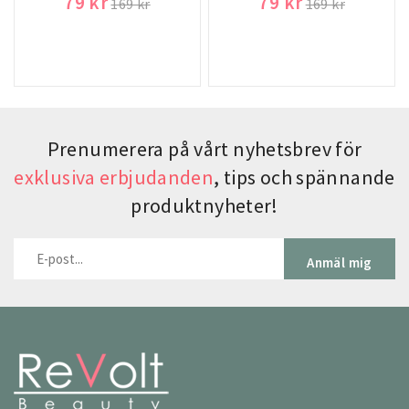
79 kr
79 kr
169 kr
169 kr
Prenumerera på vårt nyhetsbrev för
exklusiva erbjudanden
, tips och spännande
produktnyheter!
Anmäl mig