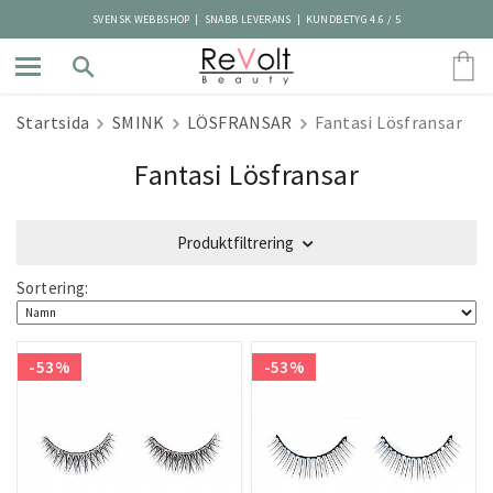
SVENSK WEBBSHOP | SNABB LEVERANS | KUNDBETYG 4.6 / 5
Startsida
SMINK
LÖSFRANSAR
Fantasi Lösfransar
Fantasi Lösfransar
Produktfiltrering
Sortering:
-53%
-53%