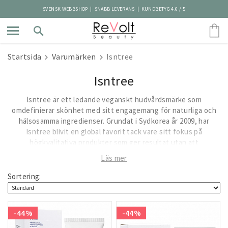
SVENSK WEBBSHOP | SNABB LEVERANS | KUNDBETYG 4.6 / 5
Startsida
Varumärken
Isntree
Isntree
Isntree är ett ledande veganskt hudvårdsmärke som
omdefinierar skönhet med sitt engagemang för naturliga och
hälsosamma ingredienser. Grundat i Sydkorea år 2009, har
Isntree blivit en global favorit tack vare sitt fokus på
högkvalitativa produkter som ger resultat utan att
kompromissa med hudens välmående eller miljön.
Läs mer
Med ett unikt namn som symboliserar "ö", "natur" och "träd",
Sortering:
inspireras Isntree av naturens kraft för att skapa produkter
som bevarar och förbättrar hudens naturliga skönhet.
Varumärket strävar efter att erbjuda ett brett utbud av
ansiktsvårdsprodukter, inklusive rengöring, toner, serum och
-44%
-44%
krämer, som är skräddarsydda för olika hudtyper och behov.