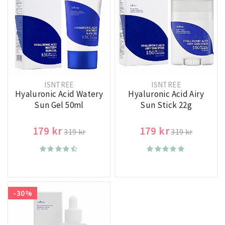
Alla produkter är tillverkade med kärlek i Korea och är cruelty-
free.
Upptäck Isntree idag och upplev skillnaden av naturlig skönhet
och välbefinnande.
ISNTREE
ISNTREE
Hyaluronic Acid Watery
Hyaluronic Acid Airy
Sun Gel 50ml
Sun Stick 22g
179 kr
179 kr
319 kr
319 kr
-30%