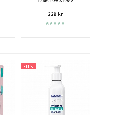
Foam Face & Body
229 kr
-11%