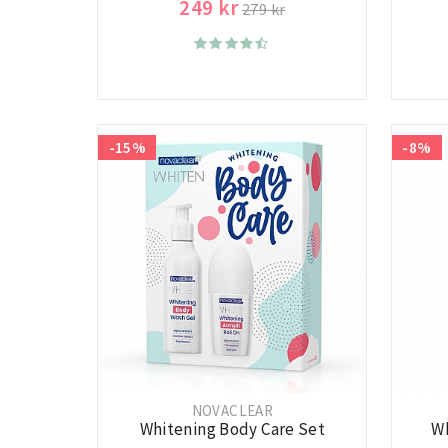
249 kr
279 kr
-15%
-8%
NOVACLEAR
Whitening Body Care Set
Wh