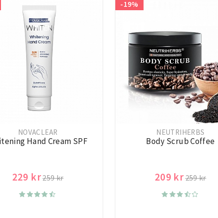
-19%
NOVACLEAR
NEUTRIHERBS
itening Hand Cream SPF
Body Scrub Coffee
229 kr
209 kr
259 kr
259 kr