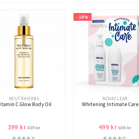
-18%
NEUTRIHERBS
NOVACLEAR
itamin C Glow Body Oil
Whitening Intimate Care
399 kr
499 kr
439 kr
608 kr