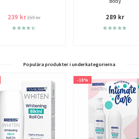
Body
239 kr
289 kr
259 kr
Populära produkter i underkategorierna
-18%