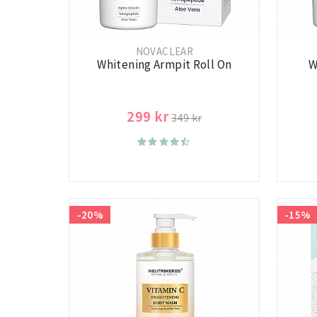
NOVACLEAR
Whitening Armpit Roll On
W
299 kr
349 kr
-20%
-15%