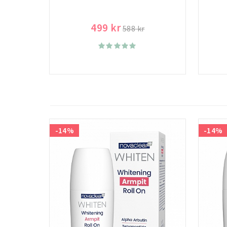
499 kr
588 kr
-14%
-14%