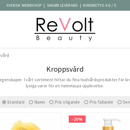
SVENSK WEBBSHOP | SNABB LEVERANS | KUNDBETYG 4.6 / 5
vård
Kroppsvård
enskaper. I vårt sortiment hittar du fina hudvårdsprodukter för kro
lyxiga varor för en hemmaspa upplevelse.
Standard
Namn
Pris stigande
Pris fallande
Sen
-20%