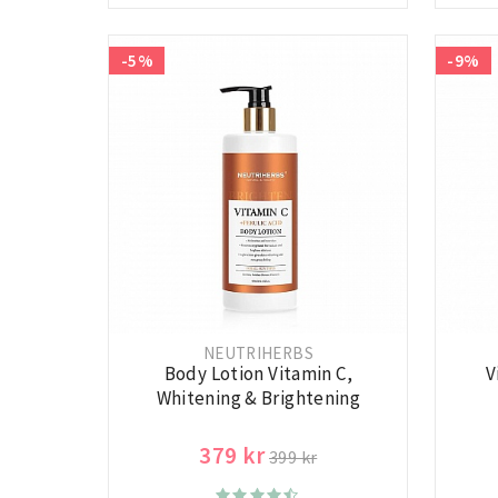
-5%
-9%
NEUTRIHERBS
Body Lotion Vitamin C,
V
Whitening & Brightening
379 kr
399 kr