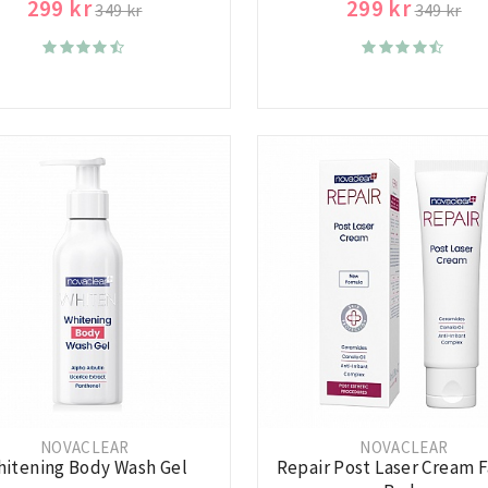
299 kr
299 kr
349 kr
349 kr
NOVACLEAR
NOVACLEAR
itening Body Wash Gel
Repair Post Laser Cream 