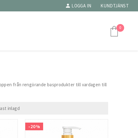
LOGGA IN
KUNDTJÄNST
0
ppen från rengörande basprodukter till vardagen till
ast inlagd
-20%