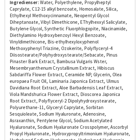
Ingredienser:
Water, Polyethylene, Propylheptyl
Caprylate, C12-15 alkyl benzoate, Homosalate, Silica,
Ethylhexyl Methoxycinnamate, Neopentyl Glycol
Diheptanoate, Vibyl Dimethicone, EThylhexxyl Salicylate,
Butylene Glycol, Synthetic Fluorphlogopite, Niacinamide,
Diethylamino Hydroxybenzoyl Hexyl Benzoate,
Vinyldimethicone, Bis-ethylhexyloxyphenol
Methoxyphenyl Triazine, Ozokerite, Polyflyceryl-4
Diisostearate/Polyhydroxystearate/Sebacate, Pinus
Pinaster Bark Extract, Bambusa Vulgaris Wster,
Mesembryanthenum Crystallinum Extract, Hibiscus
Sabdariffa Flower Extract, Ceramide NP, Glycerin, Olea
europaea Fruit Oil, Laminaria Japonica Extract, Ulmus
Davidiana Root Extract, Aloe Barbadensis Leaf Extract,
Viola Mandshurica Flower Extract, Dioscorea Japonica
Root Extract, Polyflyceryl-2 Dipolyhydroxystearate,
Polyurethane-11, Glyceryl Caprylate, Sorbitan
Sesquioleate, Sodium Hyaluronate, Adenosine,
Asraxanthin, Pentylene Glycol, Sodium Acetylated
Hyaluronate, Sodium Hyaluronate Crosspolymer, Ascorbyl
Propyl Hyaluronate, Hydroxypropyltrimonium Hyaluronate,