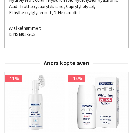
Hydrolyzed Sodium Hysluronate, Hydrolyzed Hyaluronic
Acid, Truthoxycaprylylsilane, Caprylyl Glycol,
Ethylhexxylglycerin, 1, 2-Hexanediol
Artikelnummer:
ISNSM01-SCS
Andra köpte även
-11%
-14%