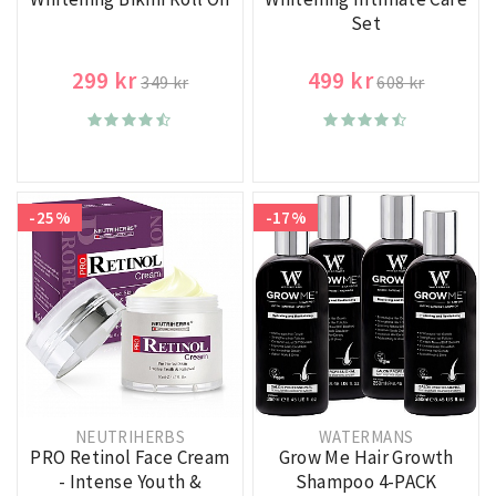
Set
299 kr
499 kr
349 kr
608 kr
-25%
-17%
NEUTRIHERBS
WATERMANS
PRO Retinol Face Cream
Grow Me Hair Growth
- Intense Youth &
Shampoo 4-PACK