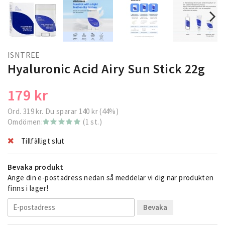
ISNTREE
Hyaluronic Acid Airy Sun Stick 22g
179 kr
Ord.
319 kr
. Du sparar
140 kr
(
44
%)
Omdömen:
(1 st.)
Tillfälligt slut
Bevaka produkt
Ange din e-postadress nedan så meddelar vi dig när produkten
finns i lager!
Bevaka