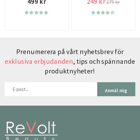
499 kr
249 kr
279 kr
Prenumerera på vårt nyhetsbrev för
exklusiva erbjudanden
, tips och spännande
produktnyheter!
Anmäl mig