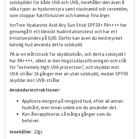
solskyddet för både UVA och UVB, innehåller den även 8
olika typer av hyaluronsyra samt niacinamid och ceramider,
som stoppar fuktförlusten och hämmar fina linjer.
IsnTree Hyaluronic Acid Airy Sun Stick SPF50+ PA++++ har
genomgått ett kliniskt hudirritationstest och har ett
irritationsindex på 0,00. Därför kan även du med mycket
känslig hud använda detta solskydd.
PA är en måttstock för skyddsnivån, och detta solskydd l
har PA++++, vilket är den högsta klassificeringen och står
för "extremely high UVA protection", och skyddar mot
UVA-strålar 16 gånger mer än utan solskydd, medan SPF50
skyddar mot UVB-strålar.
Användarinstruktioner:
Applicera morgon på rengjord hud, efter all annan
hudvård, men innan smink om du använder det.
Kan återappliceras så många gånger som du
behöver.
Innehåller:
22gr.