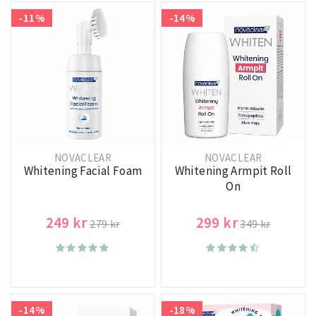
-11%
-14%
NOVACLEAR
NOVACLEAR
Whitening Facial Foam
Whitening Armpit Roll
On
249 kr
299 kr
279 kr
349 kr
-14%
-18%