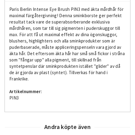
Paris Berlin Intense Eye Brush PIN3 med äkta mårdhår för
maximal färgåtergivning! Denna sminkborste ger perfekt
resultat tack vare de superabsorberande exklusiva
mårdhåren, som tar till sig pigmenten i puderskuggor till
max. För att få ut maximal effekt av dina ögonskuggor,
blushers, highlighters och alla sminkprodukter som är
puderbaserade, måste appliceringspenseln vara gjord av
äkta hår. Det eftersom äkta hår har små små fickor i stråna
som "fångar upp" alla pigment, till skillnad från
syntetpenslar där sminkprodukten istället "glider" av då
de är gjorda av plast (syntet). Tillverkas för hand i
Frankrike.
Artikelnummer:
PIN3
Andra köpte även