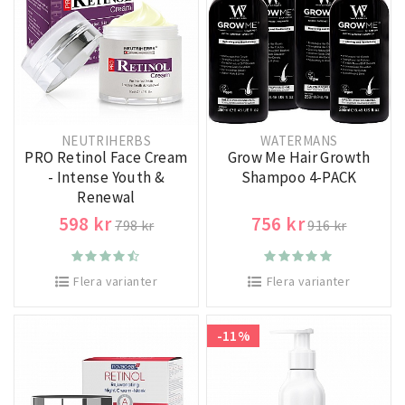
NEUTRIHERBS
WATERMANS
PRO Retinol Face Cream
Grow Me Hair Growth
- Intense Youth &
Shampoo 4-PACK
Renewal
598 kr
756 kr
798 kr
916 kr
Flera varianter
Flera varianter
-11%