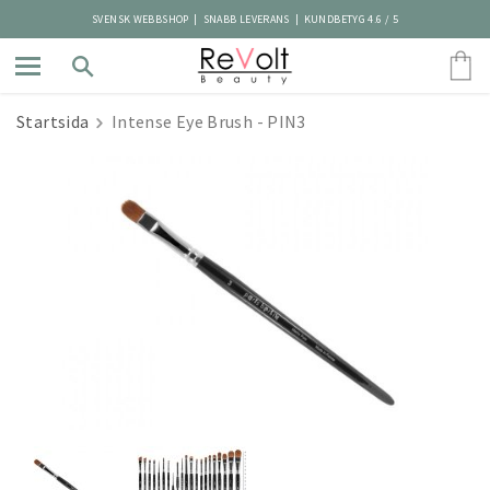
SVENSK WEBBSHOP | SNABB LEVERANS | KUNDBETYG 4.6 / 5
Startsida
Intense Eye Brush - PIN3