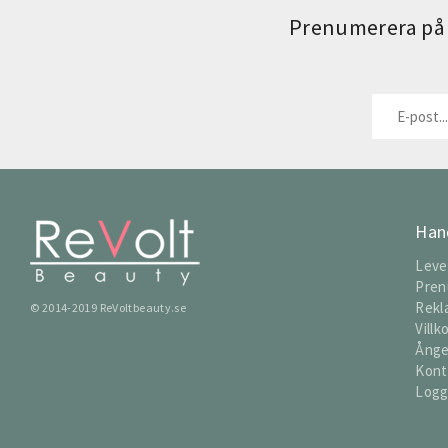
Prenumerera på 
Han
Leve
Pren
Rekl
© 2014-2019 ReVoltbeauty.se
Villk
Ånge
Kont
Logg