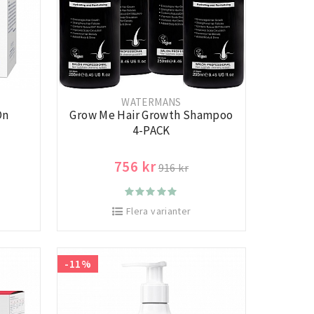
WATERMANS
On
Grow Me Hair Growth Shampoo
4-PACK
756 kr
916 kr
Flera varianter
-11%