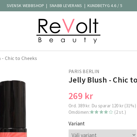
SVENSK WEBBSHOP | SNABB LEVERANS | KUNDBETYG 4.6 / 5
h - Chic to Cheeks
PARIS BERLIN
Jelly Blush - Chic 
269 kr
Ord.
389 kr
. Du sparar
120 kr
(
31
%)
Omdömen:
(2 st.)
Variant