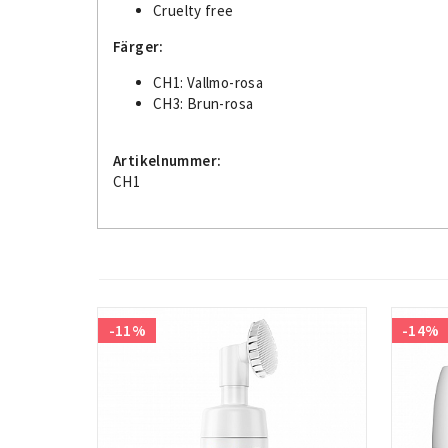
Cruelty free
Färger:
CH1: Vallmo-rosa
CH3: Brun-rosa
Artikelnummer:
CH1
-11%
-14%