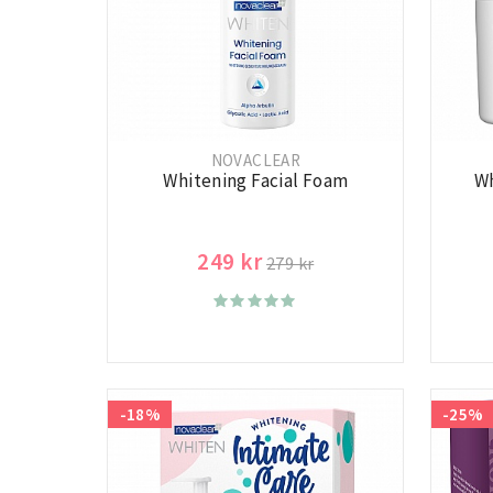
NOVACLEAR
Whitening Facial Foam
Wh
249 kr
279 kr
-18%
-25%