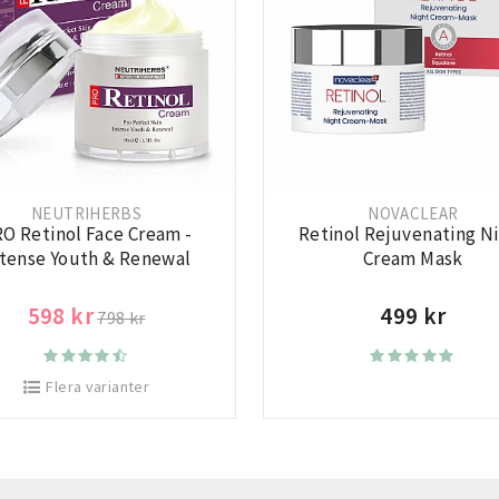
NEUTRIHERBS
NOVACLEAR
O Retinol Face Cream -
Retinol Rejuvenating N
ntense Youth & Renewal
Cream Mask
598 kr
499 kr
798 kr
Flera varianter