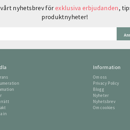
vårt nyhetsbrev för
exklusiva erbjudanden
, t
produktnyheter!
An
dla
Information
rans
Om oss
umeration
Privacy Policy
amation
Blogg
or
Nyheter
rrätt
Nyhetsbrev
akt
Om cookies
a in