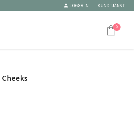
LOGGA IN
KUNDTJÄNST
0
to Cheeks