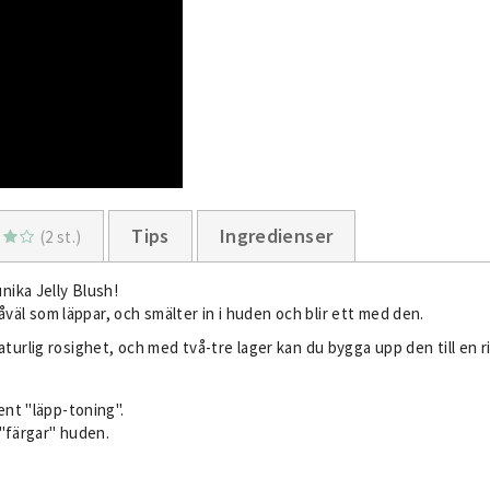
Tips
Ingredienser
(2 st.)
nika Jelly Blush!
såväl som läppar, och smälter in i huden och blir ett med den.
urlig rosighet, och med två-tre lager kan du bygga upp den till en ri
nt "läpp-toning".
"färgar" huden.