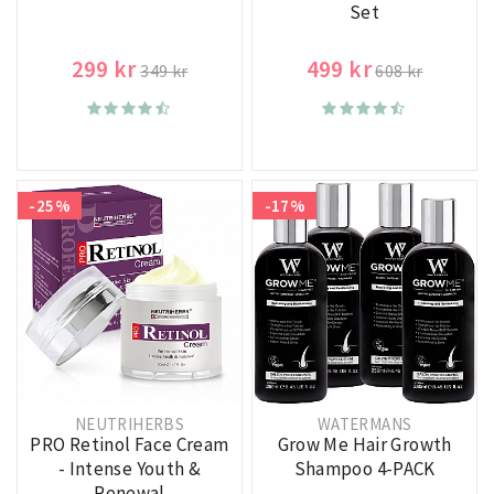
Set
299 kr
499 kr
349 kr
608 kr
-25%
-17%
NEUTRIHERBS
WATERMANS
PRO Retinol Face Cream
Grow Me Hair Growth
- Intense Youth &
Shampoo 4-PACK
Renewal