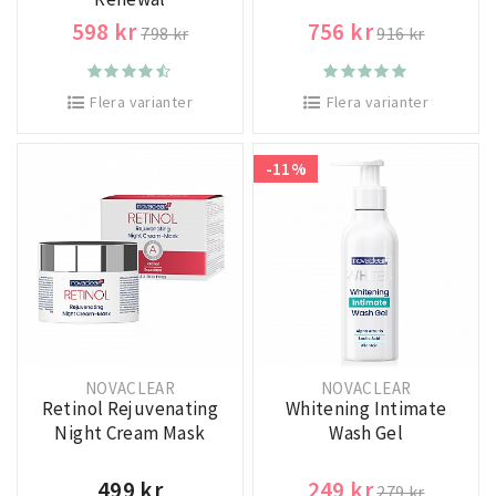
598 kr
756 kr
798 kr
916 kr
Flera varianter
Flera varianter
-11%
NOVACLEAR
NOVACLEAR
Retinol Rejuvenating
Whitening Intimate
Night Cream Mask
Wash Gel
499 kr
249 kr
279 kr