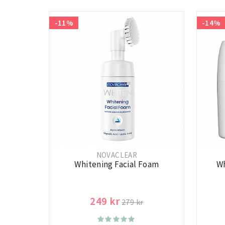
-11%
-14%
NOVACLEAR
Whitening Facial Foam
Wh
249 kr
279 kr