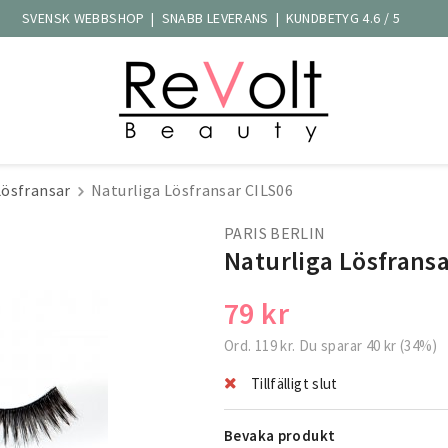
SVENSK WEBBSHOP | SNABB LEVERANS | KUNDBETYG 4.6 / 5
Lösfransar
Naturliga Lösfransar CILS06
PARIS BERLIN
Naturliga Lösfransa
79 kr
Ord.
119 kr
. Du sparar
40 kr
(
34
%)
Tillfälligt slut
Bevaka produkt