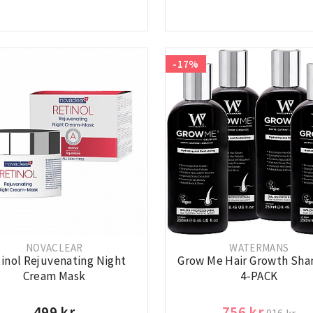
-17%
NOVACLEAR
WATERMANS
inol Rejuvenating Night
Grow Me Hair Growth Sh
Cream Mask
4-PACK
499 kr
756 kr