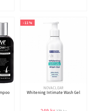
-11%
NOVACLEAR
ampoo
Whitening Intimate Wash Gel
249 kr