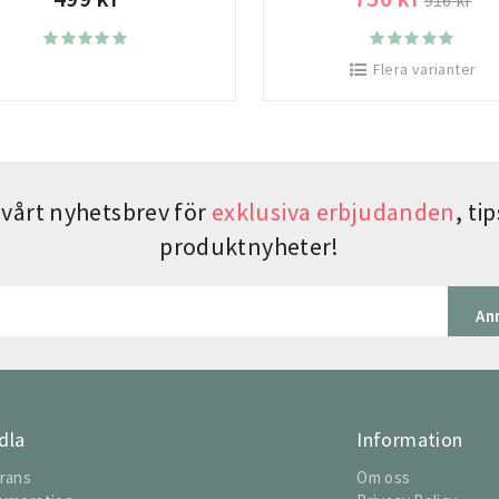
916 kr
Flera varianter
vårt nyhetsbrev för
exklusiva erbjudanden
, t
produktnyheter!
An
dla
Information
rans
Om oss