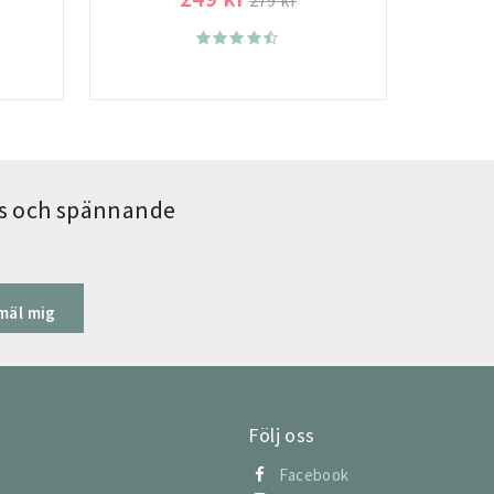
279 kr
ips och spännande
mäl mig
Följ oss
Facebook