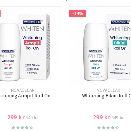
-14%
NOVACLEAR
NOVACLEAR
itening Armpit Roll On
Whitening Bikini Roll 
299 kr
299 kr
349 kr
349 kr