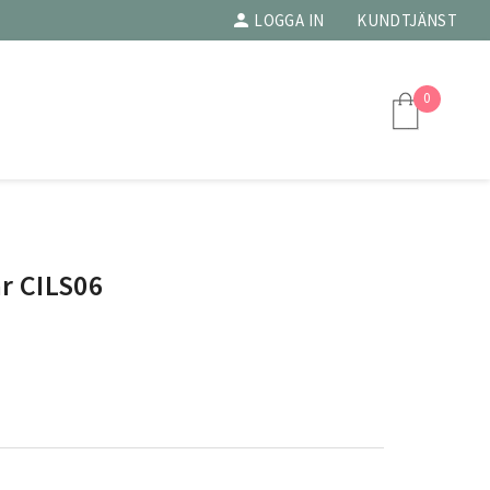
LOGGA IN
KUNDTJÄNST
0
r CILS06