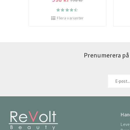
798 kr
Flera varianter
Prenumerera på 
Han
Leve