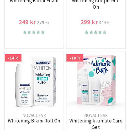
Whitening Facial Foam
Whitening Armpit Roll
On
249 kr
299 kr
279 kr
349 kr
-14%
-18%
NOVACLEAR
NOVACLEAR
Whitening Bikini Roll On
Whitening Intimate Care
Set