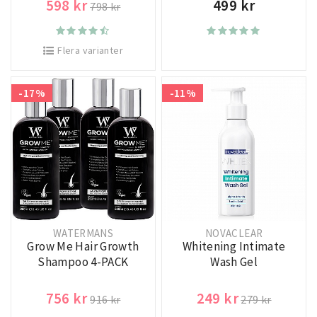
598 kr
499 kr
798 kr
Flera varianter
-17%
-11%
WATERMANS
NOVACLEAR
Grow Me Hair Growth
Whitening Intimate
Shampoo 4-PACK
Wash Gel
756 kr
249 kr
916 kr
279 kr