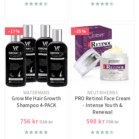
-17%
-25%
WATERMANS
NEUTRIHERBS
Grow Me Hair Growth
PRO Retinol Face Cream
Shampoo 4-PACK
- Intense Youth &
Renewal
756 kr
598 kr
916 kr
798 kr