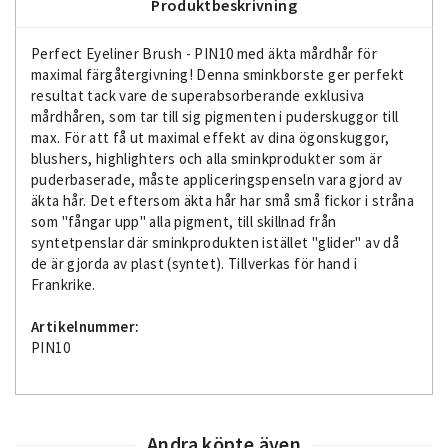
Produktbeskrivning
Perfect Eyeliner Brush - PIN10 med äkta mårdhår för
maximal färgåtergivning! Denna sminkborste ger perfekt
resultat tack vare de superabsorberande exklusiva
mårdhåren, som tar till sig pigmenten i puderskuggor till
max. För att få ut maximal effekt av dina ögonskuggor,
blushers, highlighters och alla sminkprodukter som är
puderbaserade, måste appliceringspenseln vara gjord av
äkta hår. Det eftersom äkta hår har små små fickor i stråna
som "fångar upp" alla pigment, till skillnad från
syntetpenslar där sminkprodukten istället "glider" av då
de är gjorda av plast (syntet). Tillverkas för hand i
Frankrike.
Artikelnummer:
PIN10
Andra köpte även