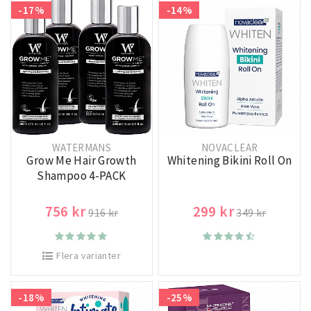
-17%
-14%
WATERMANS
NOVACLEAR
Grow Me Hair Growth
Whitening Bikini Roll On
Shampoo 4-PACK
756 kr
299 kr
916 kr
349 kr
Flera varianter
-18%
-25%