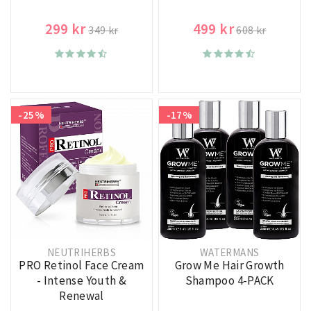
299 kr
499 kr
349 kr
608 kr
-25%
-17%
NEUTRIHERBS
WATERMANS
PRO Retinol Face Cream
Grow Me Hair Growth
- Intense Youth &
Shampoo 4-PACK
Renewal