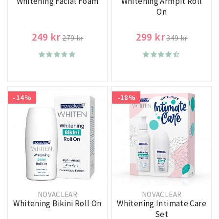
Whitening Facial Foam
Whitening Armpit Roll
On
249 kr
299 kr
279 kr
349 kr
-14%
-18%
NOVACLEAR
NOVACLEAR
Whitening Bikini Roll On
Whitening Intimate Care
Set