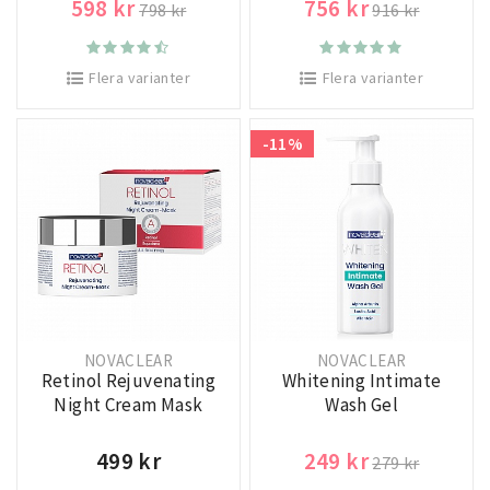
598 kr
756 kr
798 kr
916 kr
Flera varianter
Flera varianter
-11%
NOVACLEAR
NOVACLEAR
Retinol Rejuvenating
Whitening Intimate
Night Cream Mask
Wash Gel
499 kr
249 kr
279 kr