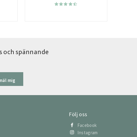
ips och spännande
mäl mig
Följ oss
Facebook
Instagram