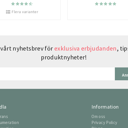
Flera varianter
vårt nyhetsbrev för
exklusiva erbjudanden
, t
produktnyheter!
An
dla
Information
rans
Om oss
umeration
Privacy Policy