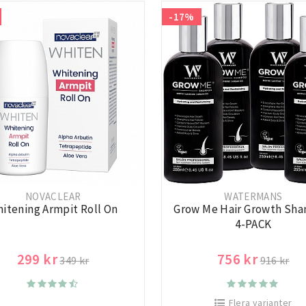
-17%
NOVACLEAR
WATERMANS
itening Armpit Roll On
Grow Me Hair Growth Sh
4-PACK
299 kr
756 kr
349 kr
916 kr
Flera varianter