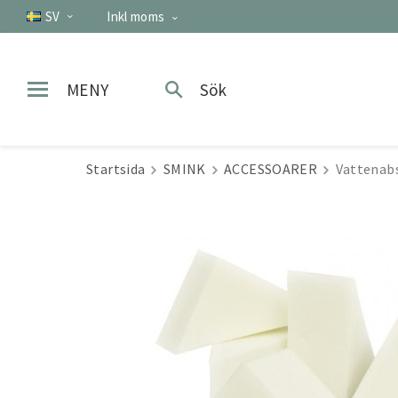
SV
Inkl moms
MENY
Sök
Startsida
SMINK
ACCESSOARER
Vattenab