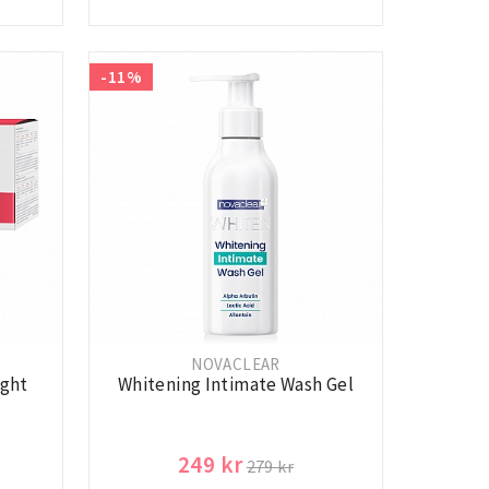
-11%
NOVACLEAR
ight
Whitening Intimate Wash Gel
249 kr
279 kr