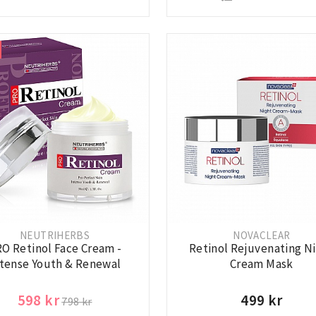
NEUTRIHERBS
NOVACLEAR
O Retinol Face Cream -
Retinol Rejuvenating N
ntense Youth & Renewal
Cream Mask
598 kr
499 kr
798 kr