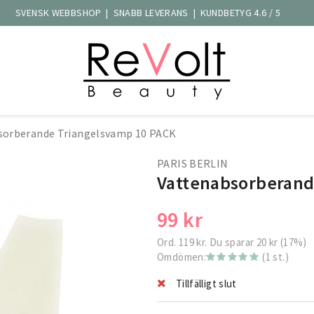
SVENSK WEBBSHOP | SNABB LEVERANS | KUNDBETYG 4.6 / 5
sorberande Triangelsvamp 10 PACK
PARIS BERLIN
Vattenabsorberand
99 kr
Ord.
119 kr
. Du sparar
20 kr
(
17
%)
Omdömen:
(1 st.)
Tillfälligt slut