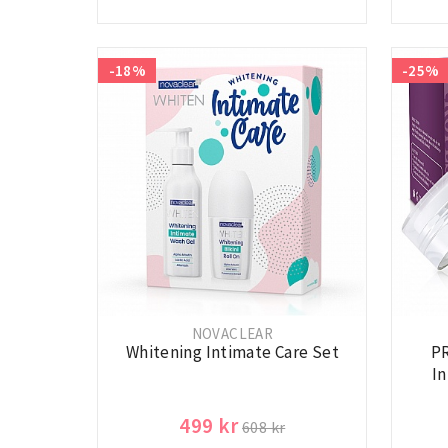
-18%
-25%
NOVACLEAR
Whitening Intimate Care Set
PR
I
499 kr
608 kr