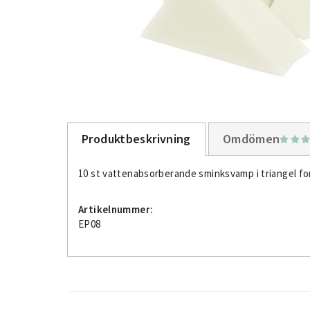
Produktbeskrivning
Omdömen
10 st vattenabsorberande sminksvamp i triangel for
Artikelnummer:
EP08