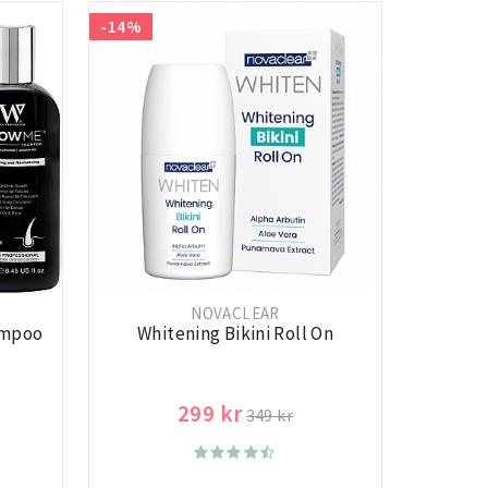
-14%
NOVACLEAR
ampoo
Whitening Bikini Roll On
299 kr
349 kr