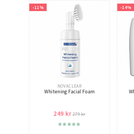
-11%
-14%
NOVACLEAR
Whitening Facial Foam
Wh
249 kr
279 kr