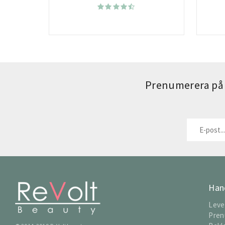
Prenumerera på 
Han
Leve
Pren