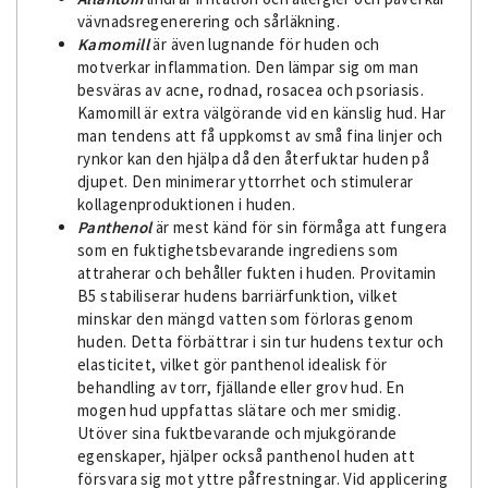
vävnadsregenerering och sårläkning.
Kamomill
är även lugnande för huden och
motverkar inflammation. Den lämpar sig om man
besväras av acne, rodnad, rosacea och psoriasis.
Kamomill är extra välgörande vid en känslig hud. Har
man tendens att få uppkomst av små fina linjer och
rynkor kan den hjälpa då den återfuktar huden på
djupet. Den minimerar yttorrhet och stimulerar
kollagenproduktionen i huden.
Panthenol
är mest känd för sin förmåga att fungera
som en fuktighetsbevarande ingrediens som
attraherar och behåller fukten i huden. Provitamin
B5 stabiliserar hudens barriärfunktion, vilket
minskar den mängd vatten som förloras genom
huden. Detta förbättrar i sin tur hudens textur och
elasticitet, vilket gör panthenol idealisk för
behandling av torr, fjällande eller grov hud. En
mogen hud uppfattas slätare och mer smidig.
Utöver sina fuktbevarande och mjukgörande
egenskaper, hjälper också panthenol huden att
försvara sig mot yttre påfrestningar. Vid applicering