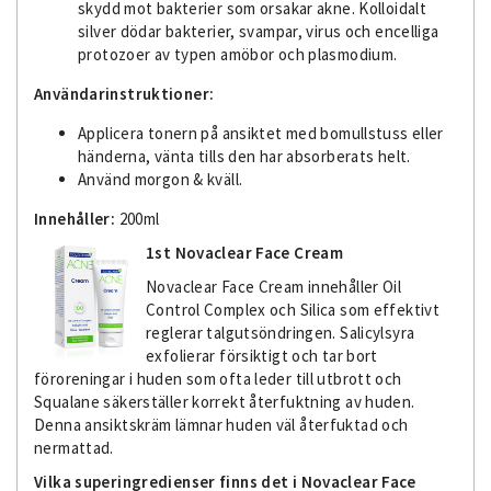
skydd mot bakterier som orsakar akne. Kolloidalt
silver dödar bakterier, svampar, virus och encelliga
protozoer av typen amöbor och plasmodium.
Användarinstruktioner:
Applicera tonern på ansiktet med bomullstuss eller
händerna, vänta tills den har absorberats helt.
Använd morgon & kväll.
Innehåller:
200ml
1st Novaclear Face Cream
Novaclear Face Cream innehåller Oil
Control Complex och Silica som effektivt
reglerar talgutsöndringen. Salicylsyra
exfolierar försiktigt och tar bort
föroreningar i huden som ofta leder till utbrott och
Squalane säkerställer korrekt återfuktning av huden.
Denna ansiktskräm lämnar huden väl återfuktad och
nermattad.
Vilka superingredienser finns det i Novaclear Face