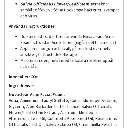
Salvia Officinalis Flower/Leaf/Stem extrakt
är
särskilt effektivt för att bekämpa bakterier, svampar
och virus.
Användarinstruktioner:
Du kan med fördel först använda Novaclears Acne
Foam och sedan Acne Toner. (ingår i detta akne kit)
Applicera morgon och kväll, på ren hud över hela
ansiktet, hals och dekolletage.
Massera in den, helst med cirkulära rörelser uppåt
och utåt.
Innehåller:
40ml
Ingredienser:
Novaclear Acne Facial Foam:
Aqua, Ammonium Lauryl Sulfate, Cocamidopropyl Betaine,
Glycerin, Aloe Barbadensis Leaf Juice, Salvia Officinalis
Flower/Leaf/Stem Extract, Allantoin, Melaleuca
Alternifolia Leaf Oil, Cucurbita Pepo Seed Oil, Rosmarinus
Officinalis Leaf Oil, Salvia Sclarea Oil, Chamomilla Recutita