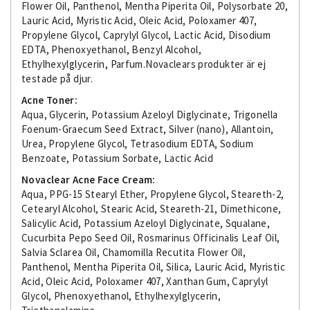
Flower Oil, Panthenol, Mentha Piperita Oil, Polysorbate 20,
Lauric Acid, Myristic Acid, Oleic Acid, Poloxamer 407,
Propylene Glycol, Caprylyl Glycol, Lactic Acid, Disodium
EDTA, Phenoxyethanol, Benzyl Alcohol,
Ethylhexylglycerin, Parfum.Novaclears produkter är ej
testade på djur.
Acne Toner:
Aqua, Glycerin, Potassium Azeloyl Diglycinate, Trigonella
Foenum-Graecum Seed Extract, Silver (nano), Allantoin,
Urea, Propylene Glycol, Tetrasodium EDTA, Sodium
Benzoate, Potassium Sorbate, Lactic Acid
Novaclear Acne Face Cream:
Aqua, PPG-15 Stearyl Ether, Propylene Glycol, Steareth-2,
Cetearyl Alcohol, Stearic Acid, Steareth-21, Dimethicone,
Salicylic Acid, Potassium Azeloyl Diglycinate, Squalane,
Cucurbita Pepo Seed Oil, Rosmarinus Officinalis Leaf Oil,
Salvia Sclarea Oil, Chamomilla Recutita Flower Oil,
Panthenol, Mentha Piperita Oil, Silica, Lauric Acid, Myristic
Acid, Oleic Acid, Poloxamer 407, Xanthan Gum, Caprylyl
Glycol, Phenoxyethanol, Ethylhexylglycerin,