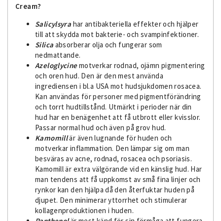
Cream?
Salicylsyra
har antibakteriella effekter och hjälper
till att skydda mot bakterie- och svampinfektioner.
Silica
absorberar olja och fungerar som
nedmattande.
Azeloglycine
motverkar rodnad, ojämn pigmentering
och oren hud. Den är den mest använda
ingrediensen i bl.a USA mot hudsjukdomen rosacea.
Kan användas för personer med pigmentförändring
och torrt hudtillstånd. Utmärkt i perioder när din
hud har en benägenhet att få utbrott eller kvisslor.
Passar normal hud och även på grov hud.
Kamomill
är även lugnande för huden och
motverkar inflammation. Den lämpar sig om man
besväras av acne, rodnad, rosacea och psoriasis.
Kamomill är extra välgörande vid en känslig hud. Har
man tendens att få uppkomst av små fina linjer och
rynkor kan den hjälpa då den återfuktar huden på
djupet. Den minimerar yttorrhet och stimulerar
kollagenproduktionen i huden.
Panthenol
är mest känd för sin förmåga att fungera