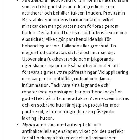
som en fuktighetsbevarande ingrediens som
attraherar och behåller fukten i huden. Provitamin
B5 stabiliserar hudens barriärfunktion, vilket
minskar den mängd vatten som förloras genom
huden. Detta förbättrar i sin tur hudens textur och
elasticitet, vilket gör panthenol idealisk för
behandling av torr, fjällande eller grov hud. En
mogen hud uppfattas slätare och mer smidig.
Utöver sina fuktbevarande och mjukgörande
egenskaper, hjälper också panthenol huden att
försvara sig mot yttre påfrestningar. Vid applicering
minskar panthenol klåda, rodnad och dämpar
inflammation. Tack vare sina lugnande och
reparerande egenskaper, har panthenol också en
god effekt på inflammerad akne. Även eksem lindras
och en solbränd hud får hjälp av produkter med
panthenol, eftersom ingrediensen påskyndar
läkning i huden.
Mynta
är en växt med antiseptiska och
antibakteriella egenskaper, vilket gör det perfekt
för att bekämpa bakterier och inflammationer.