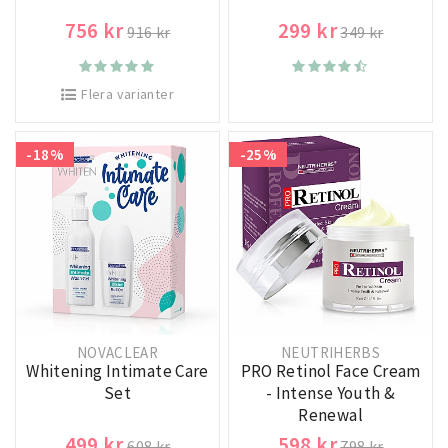
756 kr
299 kr
916 kr
349 kr
Flera varianter
-18%
-25%
NOVACLEAR
NEUTRIHERBS
Whitening Intimate Care
PRO Retinol Face Cream
Set
- Intense Youth &
Renewal
499 kr
598 kr
608 kr
798 kr