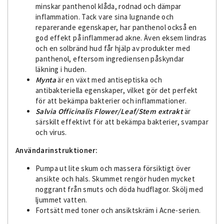
minskar panthenol klåda, rodnad och dämpar
inflammation. Tack vare sina lugnande och
reparerande egenskaper, har panthenol också en
god effekt på inflammerad akne. Även eksem lindras
och en solbränd hud får hjälp av produkter med
panthenol, eftersom ingrediensen påskyndar
läkning i huden.
Mynta
är en växt med antiseptiska och
antibakteriella egenskaper, vilket gör det perfekt
för att bekämpa bakterier och inflammationer.
Salvia Officinalis Flower/Leaf/Stem extrakt
är
särskilt effektivt för att bekämpa bakterier, svampar
och virus.
Användarinstruktioner:
Pumpa ut lite skum och massera försiktigt över
ansikte och hals. Skummet rengör huden mycket
noggrant från smuts och döda hudflagor. Skölj med
ljummet vatten.
Fortsätt med toner och ansiktskräm i Acne-serien.