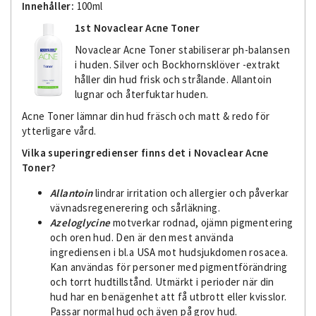
Innehåller:
100ml
1st Novaclear Acne Toner
Novaclear Acne Toner stabiliserar ph-balansen
i huden. Silver och Bockhornsklöver -extrakt
håller din hud frisk och strålande. Allantoin
lugnar och återfuktar huden.
Acne Toner lämnar din hud fräsch och matt & redo för
ytterligare vård.
Vilka superingredienser finns det i Novaclear Acne
Toner?
Allantoin
lindrar irritation och allergier och påverkar
vävnadsregenerering och sårläkning.
Azeloglycine
motverkar rodnad, ojämn pigmentering
och oren hud. Den är den mest använda
ingrediensen i bl.a USA mot hudsjukdomen rosacea.
Kan användas för personer med pigmentförändring
och torrt hudtillstånd. Utmärkt i perioder när din
hud har en benägenhet att få utbrott eller kvisslor.
Passar normal hud och även på grov hud.