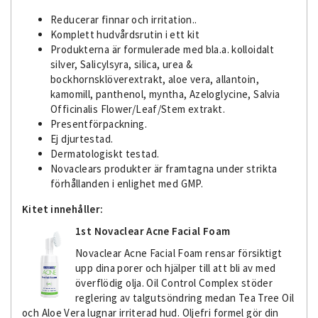
Reducerar finnar och irritation..
Komplett hudvårdsrutin i ett kit
Produkterna är formulerade med bla.a. kolloidalt
silver, Salicylsyra, silica,
urea &
bockhornsklöverextrakt, aloe vera, allantoin,
kamomill, panthenol, myntha, Azeloglycine, Salvia
Officinalis Flower/Leaf/Stem extrakt.
Presentförpackning.
Ej djurtestad.
Dermatologiskt testad.
Novaclears produkter är framtagna under strikta
förhållanden i enlighet med GMP.
Kitet innehåller:
1st Novaclear Acne Facial Foam
Novaclear Acne Facial Foam rensar försiktigt
upp dina porer och hjälper till att bli av med
överflödig olja. Oil Control Complex stöder
reglering av talgutsöndring medan Tea Tree Oil
och Aloe Vera lugnar irriterad hud. Oljefri formel gör din