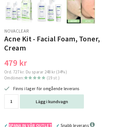
NOVACLEAR
Acne Kit - Facial Foam, Toner,
Cream
479 kr
Ord.
727 kr
. Du sparar
248 kr
(
34
%)
Omdömen:
(19 st.)
Finns i lager för omgående leverans
Lägg i kundvagn
SPANA IN VÅR OUTLET
Snabb leverans
✓
✓