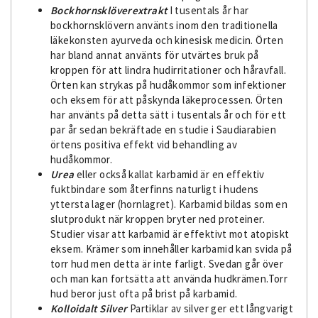
Bockhornsklöverextrakt
I tusentals år har
bockhornsklövern använts inom den traditionella
läkekonsten ayurveda och kinesisk medicin. Örten
har bland annat använts för utvärtes bruk på
kroppen för att lindra hudirritationer och håravfall.
Örten kan strykas på hudåkommor som infektioner
och eksem för att påskynda läkeprocessen. Örten
har använts på detta sätt i tusentals år och för ett
par år sedan bekräftade en studie i Saudiarabien
örtens positiva effekt vid behandling av
hudåkommor.
Urea
eller också kallat karbamid är en effektiv
fuktbindare som återfinns naturligt i hudens
yttersta lager (hornlagret). Karbamid bildas som en
slutprodukt när kroppen bryter ned proteiner.
Studier visar att karbamid är effektivt mot atopiskt
eksem. Krämer som innehåller karbamid kan svida på
torr hud men detta är inte farligt. Svedan går över
och man kan fortsätta att använda hudkrämen.Torr
hud beror just ofta på brist på karbamid.
Kolloidalt Silver
Partiklar av silver ger ett långvarigt