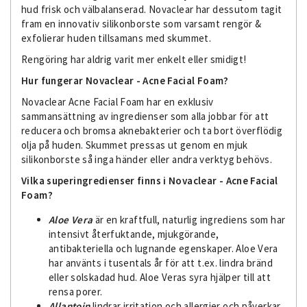
hud frisk och välbalanserad. Novaclear har dessutom tagit
fram en innovativ silikonborste som varsamt rengör &
exfolierar huden tillsamans med skummet.
Rengöring har aldrig varit mer enkelt eller smidigt!
Hur fungerar Novaclear - Acne Facial Foam?
Novaclear Acne Facial Foam har en exklusiv
sammansättning av ingredienser som alla jobbar för att
reducera och bromsa aknebakterier och ta bort överflödig
olja på huden. Skummet pressas ut genom en mjuk
silikonborste så inga händer eller andra verktyg behövs.
Vilka superingredienser finns i Novaclear - Acne Facial
Foam?
Aloe Vera
är en kraftfull, naturlig ingrediens som har
intensivt återfuktande, mjukgörande,
antibakteriella och lugnande egenskaper. Aloe Vera
har använts i tusentals år för att t.ex. lindra bränd
eller solskadad hud. Aloe Veras syra hjälper till att
rensa porer.
Allantoin
lindrar irritation och allergier och påverkar