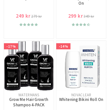
On
249 kr
299 kr
279 kr
349 kr
-17%
-14%
WATERMANS
NOVACLEAR
Grow Me Hair Growth
Whitening Bikini Roll On
Shampoo 4-PACK