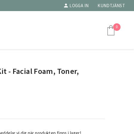
LOGGA IN
KUNDTJÄNST
0
t - Facial Foam, Toner,
ddelar vi dig när produkten finns i lager!