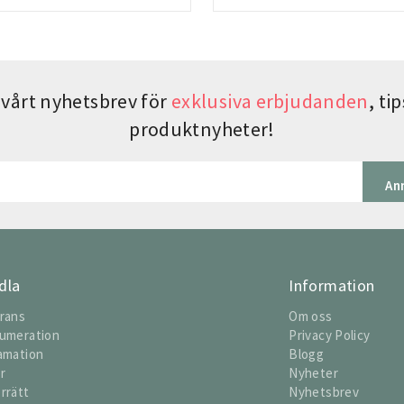
vårt nyhetsbrev för
exklusiva erbjudanden
, t
produktnyheter!
An
dla
Information
rans
Om oss
umeration
Privacy Policy
amation
Blogg
or
Nyheter
rrätt
Nyhetsbrev