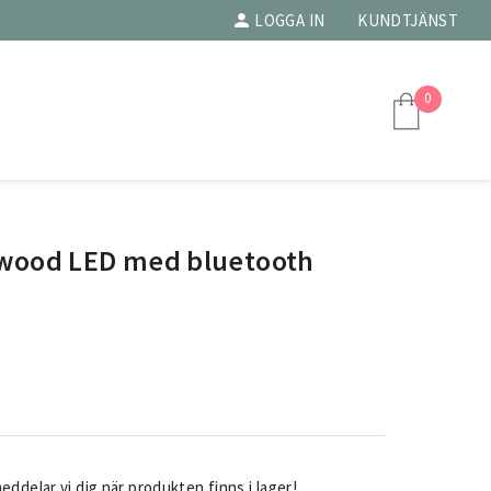
LOGGA IN
KUNDTJÄNST
0
wood LED med bluetooth
ddelar vi dig när produkten finns i lager!