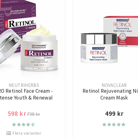
NEUTRIHERBS
NOVACLEAR
O Retinol Face Cream -
Retinol Rejuvenating N
ntense Youth & Renewal
Cream Mask
598 kr
499 kr
798 kr
Flera varianter