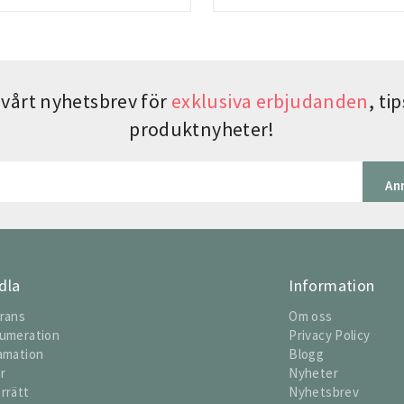
vårt nyhetsbrev för
exklusiva erbjudanden
, t
produktnyheter!
An
dla
Information
rans
Om oss
umeration
Privacy Policy
amation
Blogg
or
Nyheter
rrätt
Nyhetsbrev