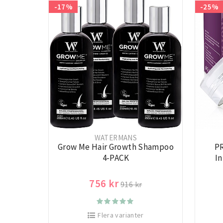
-17%
-25%
WATERMANS
Grow Me Hair Growth Shampoo
PR
4-PACK
I
756 kr
916 kr
Flera varianter