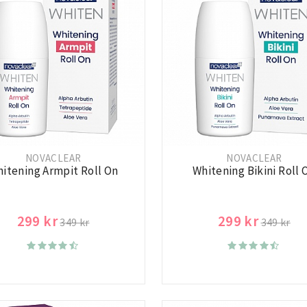
NOVACLEAR
NOVACLEAR
itening Armpit Roll On
Whitening Bikini Roll 
299 kr
299 kr
349 kr
349 kr