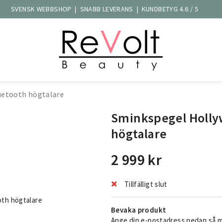
SVENSK WEBBSHOP | SNABB LEVERANS | KUNDBETYG 4.6 / 5
uetooth högtalare
Sminkspegel Holly
högtalare
2 999 kr
Tillfälligt slut
th högtalare
Bevaka produkt
Ange din e-postadress nedan så me