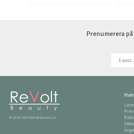
Prenumerera på 
Han
Leve
Pren
Rekl
© 2014-2019 ReVoltbeauty.se
Villk
Ånge