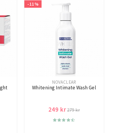
-11%
NOVACLEAR
ight
Whitening Intimate Wash Gel
249 kr
279 kr