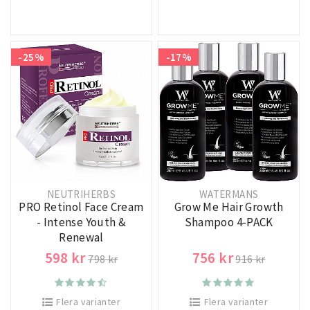
-25%
-17%
NEUTRIHERBS
WATERMANS
PRO Retinol Face Cream
Grow Me Hair Growth
- Intense Youth &
Shampoo 4-PACK
Renewal
598 kr
756 kr
798 kr
916 kr
Flera varianter
Flera varianter