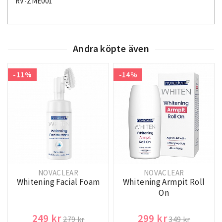
RV-ZME001
Andra köpte även
-11%
-14%
NOVACLEAR
NOVACLEAR
Whitening Facial Foam
Whitening Armpit Roll
On
249 kr
299 kr
279 kr
349 kr