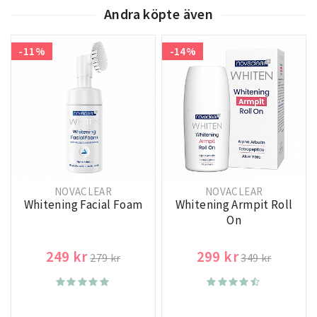
Andra köpte även
-11%
-14%
NOVACLEAR
NOVACLEAR
Whitening Facial Foam
Whitening Armpit Roll
On
249 kr
299 kr
279 kr
349 kr