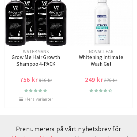
WATERMANS
NOVACLEAR
Grow Me Hair Growth
Whitening Intimate
Shampoo 4-PACK
Wash Gel
756 kr
249 kr
916 kr
279 kr
Flera varianter
Prenumerera på vårt nyhetsbrev för