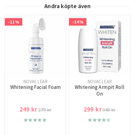
Andra köpte även
-11%
-14%
NOVACLEAR
NOVACLEAR
Whitening Facial Foam
Whitening Armpit Roll
On
249 kr
299 kr
279 kr
349 kr