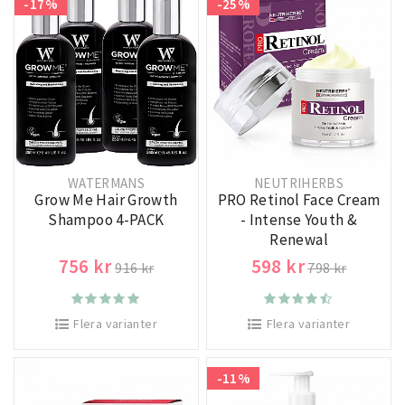
-17%
-25%
WATERMANS
NEUTRIHERBS
Grow Me Hair Growth
PRO Retinol Face Cream
Shampoo 4-PACK
- Intense Youth &
Renewal
756 kr
598 kr
916 kr
798 kr
Flera varianter
Flera varianter
-11%