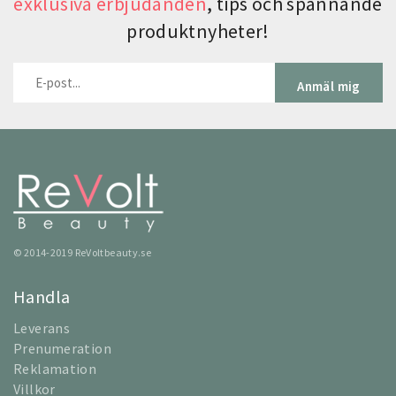
exklusiva erbjudanden
, tips och spännande
produktnyheter!
Anmäl mig
© 2014-2019 ReVoltbeauty.se
Handla
Leverans
Prenumeration
Reklamation
Villkor