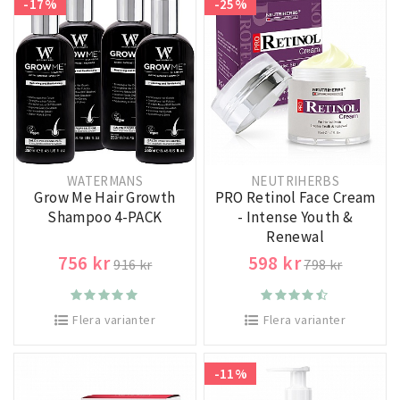
-17%
-25%
WATERMANS
NEUTRIHERBS
Grow Me Hair Growth
PRO Retinol Face Cream
Shampoo 4-PACK
- Intense Youth &
Renewal
756 kr
598 kr
916 kr
798 kr
Flera varianter
Flera varianter
-11%