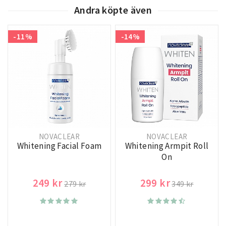
Andra köpte även
-11%
-14%
NOVACLEAR
NOVACLEAR
Whitening Facial Foam
Whitening Armpit Roll
On
249 kr
299 kr
279 kr
349 kr