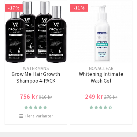
-17%
-11%
WATERMANS
NOVACLEAR
Grow Me Hair Growth
Whitening Intimate
Shampoo 4-PACK
Wash Gel
756 kr
249 kr
916 kr
279 kr
Flera varianter