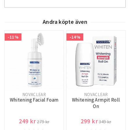
Andra köpte även
-11%
-14%
NOVACLEAR
NOVACLEAR
Whitening Facial Foam
Whitening Armpit Roll
On
249 kr
299 kr
279 kr
349 kr