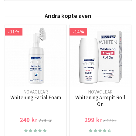
Andra köpte även
-11%
-14%
NOVACLEAR
NOVACLEAR
Whitening Facial Foam
Whitening Armpit Roll
On
249 kr
299 kr
279 kr
349 kr