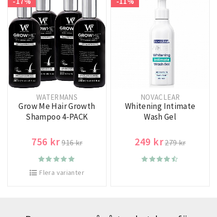
-17%
-11%
WATERMANS
NOVACLEAR
Grow Me Hair Growth
Whitening Intimate
Shampoo 4-PACK
Wash Gel
756 kr
249 kr
916 kr
279 kr
Flera varianter