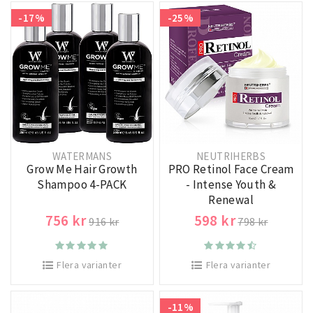
-17%
-25%
WATERMANS
NEUTRIHERBS
Grow Me Hair Growth
PRO Retinol Face Cream
Shampoo 4-PACK
- Intense Youth &
Renewal
756 kr
598 kr
916 kr
798 kr
Flera varianter
Flera varianter
-11%