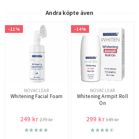
Andra köpte även
-11%
-14%
NOVACLEAR
NOVACLEAR
Whitening Facial Foam
Whitening Armpit Roll
On
249 kr
299 kr
279 kr
349 kr