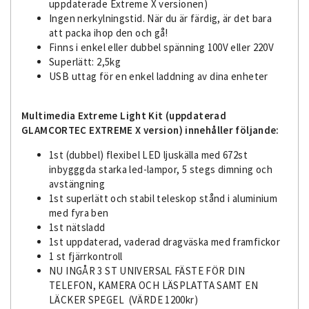
uppdaterade Extreme X versionen)
Ingen nerkylningstid. När du är färdig, är det bara
att packa ihop den och gå!
Finns i enkel eller dubbel spänning 100V eller 220V
Superlätt: 2,5kg
USB uttag för en enkel laddning av dina enheter
Multimedia Extreme Light Kit
(uppdaterad
GLAMCORTEC EXTREME X version)
innehåller följande:
1st (dubbel) flexibel LED ljuskälla med 672st
inbygggda starka led-lampor, 5 stegs dimning och
avstängning
1st superlätt och stabil teleskop stånd i aluminium
med fyra ben
1st nätsladd
1st uppdaterad, vaderad dragväska med framfickor
1 st fjärrkontroll
NU INGÅR 3 ST UNIVERSAL FÄSTE FÖR DIN
TELEFON, KAMERA OCH LÄSPLATTA SAMT EN
LÄCKER SPEGEL (VÄRDE 1200kr)