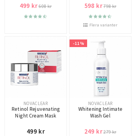
499 kr
598 kr
608 kr
798 kr
Flera varianter
-11%
NOVACLEAR
NOVACLEAR
Retinol Rejuvenating
Whitening Intimate
Night Cream Mask
Wash Gel
499 kr
249 kr
279 kr