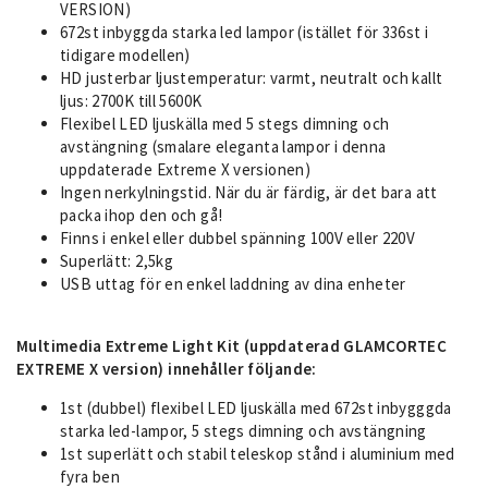
VERSION)
672st inbyggda starka led lampor (istället för 336st i
tidigare modellen)
HD justerbar ljustemperatur: varmt, neutralt och kallt
ljus: 2700K till 5600K
Flexibel LED ljuskälla med 5 stegs dimning och
avstängning (smalare eleganta lampor i denna
uppdaterade Extreme X versionen)
Ingen nerkylningstid. När du är färdig, är det bara att
packa ihop den och gå!
Finns i enkel eller dubbel spänning 100V eller 220V
Superlätt: 2,5kg
USB uttag för en enkel laddning av dina enheter
Multimedia Extreme Light Kit
(uppdaterad GLAMCORTEC
EXTREME X version)
innehåller följande:
1st (dubbel) flexibel LED ljuskälla med 672st inbygggda
starka led-lampor, 5 stegs dimning och avstängning
1st superlätt och stabil teleskop stånd i aluminium med
fyra ben