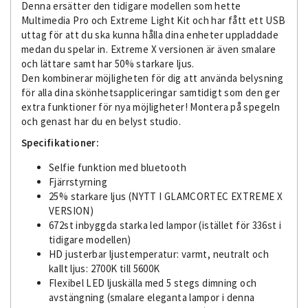
Denna ersätter den tidigare modellen som hette
Multimedia Pro och Extreme Light Kit och har fått ett USB
uttag för att du ska kunna hålla dina enheter uppladdade
medan du spelar in. Extreme X versionen är även smalare
och lättare samt har 50% starkare ljus.
Den kombinerar möjligheten för dig att använda belysning
för alla dina skönhetsappliceringar samtidigt som den ger
extra funktioner för nya möjligheter! Montera på spegeln
och genast har du en belyst studio.
Specifikationer:
Selfie funktion med bluetooth
Fjärrstyrning
25% starkare ljus (NYTT I GLAMCORTEC EXTREME X
VERSION)
672st inbyggda starka led lampor (istället för 336st i
tidigare modellen)
HD justerbar ljustemperatur: varmt, neutralt och
kallt ljus: 2700K till 5600K
Flexibel LED ljuskälla med 5 stegs dimning och
avstängning (smalare eleganta lampor i denna