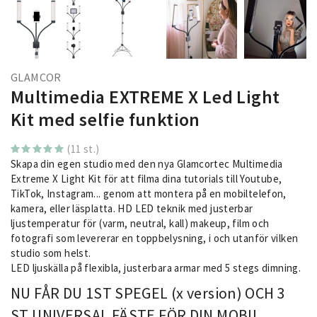
GLAMCOR
Multimedia EXTREME X Led Light
Kit med selfie funktion
(11 st.)
Skapa din egen studio med den nya Glamcortec Multimedia
Extreme X Light Kit för att filma dina tutorials till Youtube,
TikTok, Instagram... genom att montera på en mobiltelefon,
kamera, eller läsplatta. HD LED teknik med justerbar
ljustemperatur för (varm, neutral, kall) makeup, film och
fotografi som levererar en toppbelysning, i och utanför vilken
studio som helst.
LED ljuskälla på flexibla, justerbara armar med 5 stegs dimning.
NU FÅR DU 1ST SPEGEL (x version) OCH 3
ST UNIVERSAL FÄSTE FÖR DIN MOBIL,