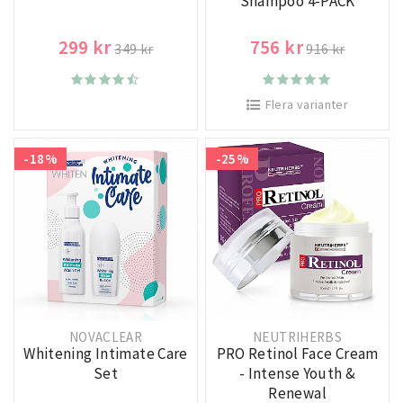
Shampoo 4-PACK
299 kr
756 kr
349 kr
916 kr
Flera varianter
-18%
-25%
NOVACLEAR
NEUTRIHERBS
Whitening Intimate Care
PRO Retinol Face Cream
Set
- Intense Youth &
Renewal