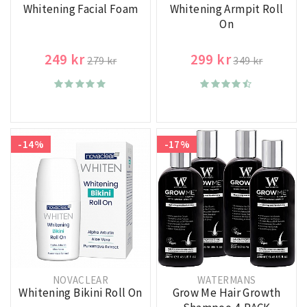
Whitening Facial Foam
Whitening Armpit Roll
On
249 kr
299 kr
279 kr
349 kr
-14%
-17%
NOVACLEAR
WATERMANS
Whitening Bikini Roll On
Grow Me Hair Growth