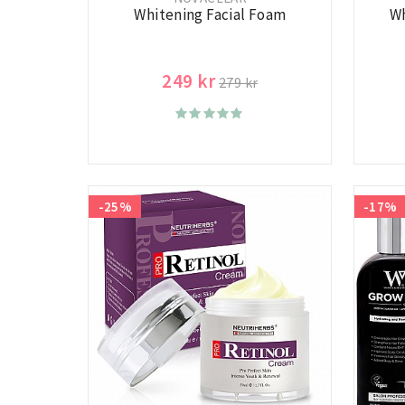
Whitening Facial Foam
Wh
249 kr
279 kr
-25%
-17%