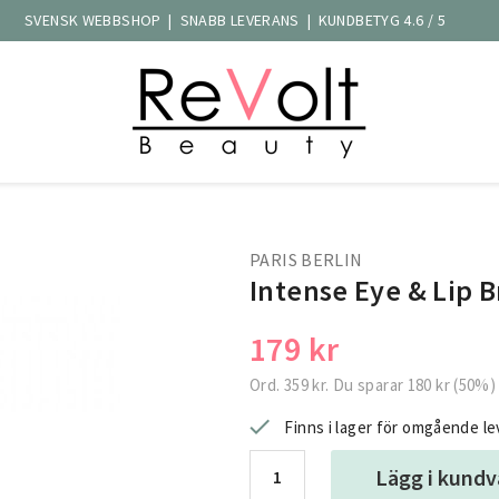
SVENSK WEBBSHOP | SNABB LEVERANS | KUNDBETYG 4.6 / 5
PARIS BERLIN
Intense Eye & Lip B
179 kr
Ord.
359 kr
. Du sparar
180 kr
(
50
%)
Finns i lager för omgående l
Lägg i kund