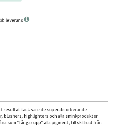
bb leverans
kt resultat tack vare de superabsorberande
r, blushers, highlighters och alla sminkprodukter
a som "fångar upp" alla pigment, till skillnad från