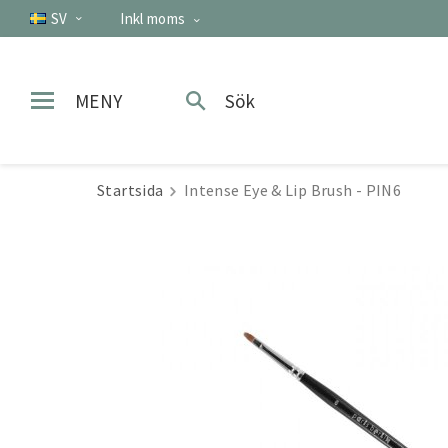
SV
Inkl moms
MENY
Sök
Startsida
Intense Eye & Lip Brush - PIN6