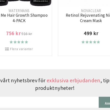
WATERMANS
NOVACLEAR
 Me Hair Growth Shampoo
Retinol Rejuvenating N
4-PACK
Cream Mask
756 kr
499 kr
916 kr
Flera varianter
vårt nyhetsbrev för
exklusiva erbjudanden
, t
produktnyheter!
An