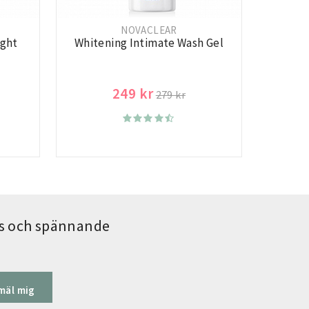
NOVACLEAR
ight
Whitening Intimate Wash Gel
249 kr
279 kr
ips och spännande
mäl mig