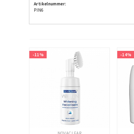
Artikelnummer:
PIN6
-11%
-14%
NOVACLEAR