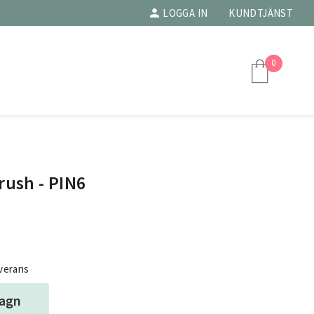
LOGGA IN
KUNDTJÄNST
0
rush - PIN6
everans
vagn