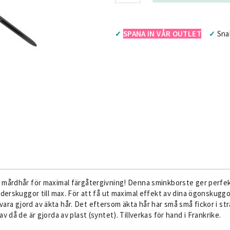
SPANA IN VÅR OUTLET
Sna
✓
✓
a mårdhår för maximal färgåtergivning! Denna sminkborste ger perfe
uderskuggor till max. För att få ut maximal effekt av dina ögonskuggo
a gjord av äkta hår. Det eftersom äkta hår har små små fickor i strån
v då de är gjorda av plast (syntet). Tillverkas för hand i Frankrike.