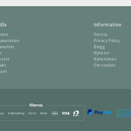
dla
Information
rans
Om oss
umeration
Privacy Policy
amation
Blogg
or
Nyheter
rrätt
Nyhetsbrev
akt
Om cookies
a in