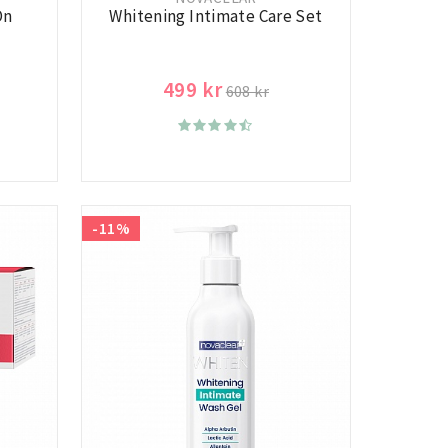
On
Whitening Intimate Care Set
499 kr
608 kr
-11%