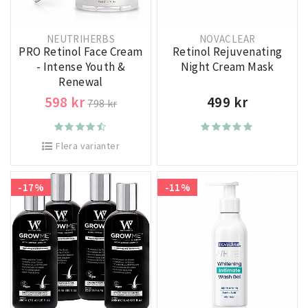
NEUTRIHERBS
NOVACLEAR
PRO Retinol Face Cream
Retinol Rejuvenating
- Intense Youth &
Night Cream Mask
Renewal
598 kr
499 kr
798 kr
Flera varianter
-17%
-11%