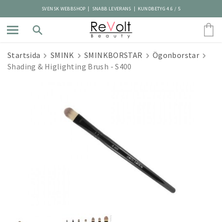
SVENSK WEBBSHOP | SNABB LEVERANS | KUNDBETYG 4.6 / 5
Startsida
SMINK
SMINKBORSTAR
Ögonborstar
Shading & Higlighting Brush - S400