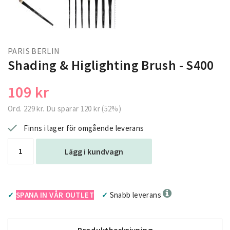
PARIS BERLIN
Shading & Higlighting Brush - S400
109 kr
Ord.
229 kr
. Du sparar
120 kr
(
52
%)
Finns i lager för omgående leverans
Lägg i kundvagn
SPANA IN VÅR OUTLET
Snabb leverans
✓
✓
Produktbeskrivning