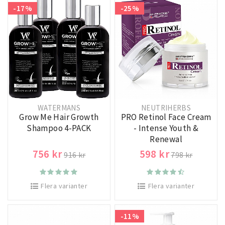
-17%
-25%
WATERMANS
NEUTRIHERBS
Grow Me Hair Growth
PRO Retinol Face Cream
Shampoo 4-PACK
- Intense Youth &
Renewal
756 kr
598 kr
916 kr
798 kr
Flera varianter
Flera varianter
-11%