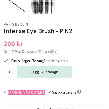
PARIS BERLIN
Intense Eye Brush - PIN2
209 kr
Ord.
419 kr
. Du sparar
210 kr
(
50
%)
Finns i lager för omgående leverans
Lägg i kundvagn
SPANA IN VÅR OUTLET
Snabb leverans
✓
✓
Produktbeskrivning