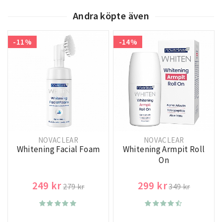
Andra köpte även
-11%
-14%
NOVACLEAR
NOVACLEAR
Whitening Facial Foam
Whitening Armpit Roll
On
249 kr
299 kr
279 kr
349 kr