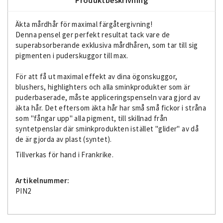
Äkta mårdhår för maximal färgåtergivning!
Denna pensel ger perfekt resultat tack vare de
superabsorberande exklusiva mårdhåren, som tar till sig
pigmenten i puderskuggor till max.
För att få ut maximal effekt av dina ögonskuggor,
blushers, highlighters och alla sminkprodukter som är
puderbaserade, måste appliceringspenseln vara gjord av
äkta hår. Det eftersom äkta hår har små små fickor i stråna
som "fångar upp" alla pigment, till skillnad från
syntetpenslar där sminkprodukten istället "glider" av då
de är gjorda av plast (syntet).
Tillverkas för hand i Frankrike.
Artikelnummer:
PIN2