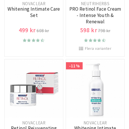
NOVACLEAR
NEUTRIHERBS
Whitening Intimate Care
PRO Retinol Face Cream
Set
- Intense Youth &
Renewal
499 kr
598 kr
608 kr
798 kr
Flera varianter
-11%
NOVACLEAR
NOVACLEAR
Retinol Rejuvenating
Whitening Intimate