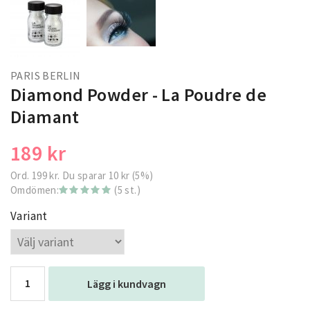
PARIS BERLIN
Diamond Powder - La Poudre de
Diamant
189 kr
Ord.
199 kr
. Du sparar
10 kr
(
5
%)
Omdömen:
(5 st.)
Variant
Lägg i kundvagn