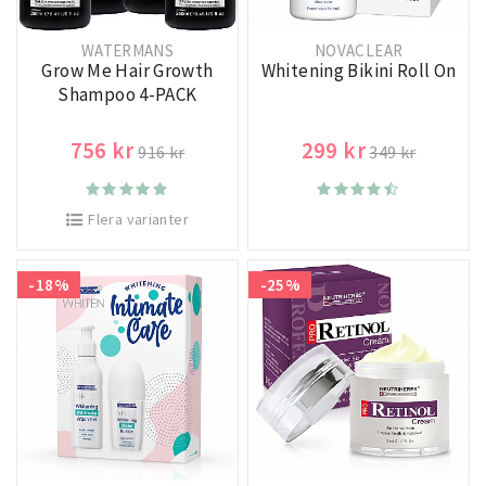
WATERMANS
NOVACLEAR
Grow Me Hair Growth
Whitening Bikini Roll On
Shampoo 4-PACK
756 kr
299 kr
916 kr
349 kr
Flera varianter
-18%
-25%