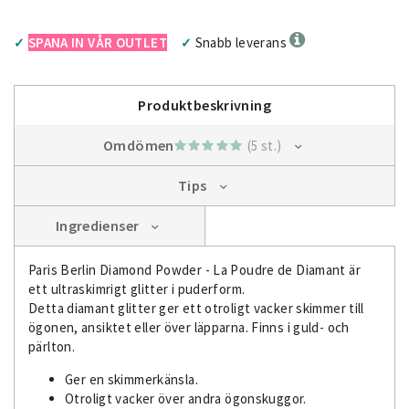
SPANA IN VÅR OUTLET
Snabb leverans
✓
✓
Produktbeskrivning
Omdömen
(5 st.)
Tips
Ingredienser
Paris Berlin Diamond Powder - La Poudre de Diamant är
ett ultraskimrigt glitter i puderform.
Detta diamant glitter ger ett otroligt vacker skimmer till
ögonen, ansiktet eller över läpparna. Finns i guld- och
pärlton.
Ger en skimmerkänsla.
Otroligt vacker över andra ögonskuggor.