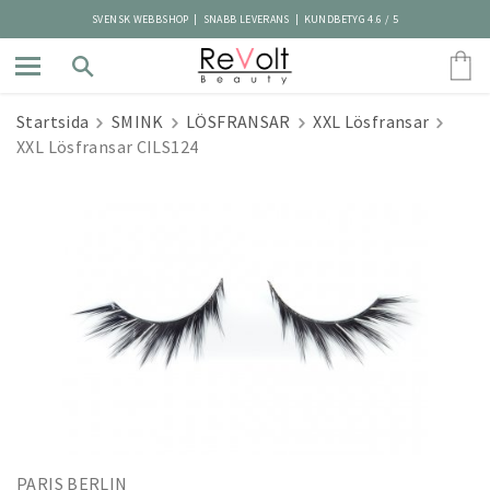
SVENSK WEBBSHOP | SNABB LEVERANS | KUNDBETYG 4.6 / 5
Startsida
SMINK
LÖSFRANSAR
XXL Lösfransar
XXL Lösfransar CILS124
PARIS BERLIN