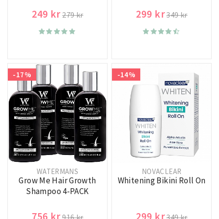
249 kr
299 kr
279 kr
349 kr
-17%
-14%
WATERMANS
NOVACLEAR
Grow Me Hair Growth
Whitening Bikini Roll On
Shampoo 4-PACK
756 kr
299 kr
916 kr
349 kr