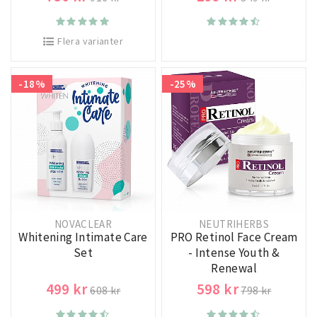
Flera varianter
-18%
-25%
NOVACLEAR
NEUTRIHERBS
Whitening Intimate Care
PRO Retinol Face Cream
Set
- Intense Youth &
Renewal
499 kr
598 kr
608 kr
798 kr