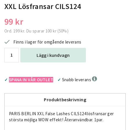
XXL Lösfransar CILS124
99 kr
Ord.
199 kr
. Du sparar
100 kr
(
50
%)
Finns i lager för omgående leverans
Lägg i kundvagn
SPANA IN VÅR OUTLET
Snabb leverans
✓
✓
Produktbeskrivning
PARIS BERLIN XXL False Lashes CILS124 lösfransar ger
största möjliga WOW effekt! Återanvändbar. 1par.