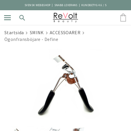
SVENSK WEBBSHOP | SNABB LEVERANS | KUNDBETYG 4.6 / 5
Startsida
SMINK
ACCESSOARER
Ögonfransböjare - Define