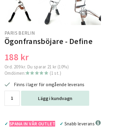
PARIS BERLIN
Ögonfransböjare - Define
188 kr
Ord.
209 kr
. Du sparar
21 kr
(
10
%)
Omdömen:
(1 st.)
Finns i lager för omgående leverans
Lägg i kundvagn
SPANA IN VÅR OUTLET
Snabb leverans
✓
✓