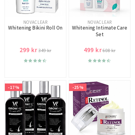
NOVACLEAR
NOVACLEAR
Whitening Bikini Roll On
Whitening Intimate Care
Set
299 kr
499 kr
349 kr
608 kr
-17%
-25%