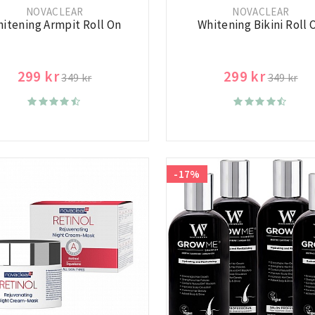
NOVACLEAR
NOVACLEAR
itening Armpit Roll On
Whitening Bikini Roll 
299 kr
299 kr
349 kr
349 kr
-17%