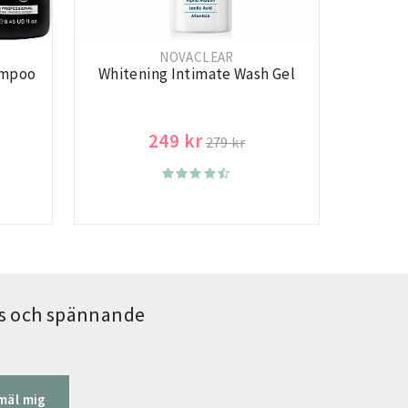
NOVACLEAR
ampoo
Whitening Intimate Wash Gel
249 kr
279 kr
ips och spännande
mäl mig