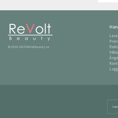
Han
Leve
Pren
Rekl
© 2014-2019 ReVoltbeauty.se
Villk
Ånge
Kont
Logg