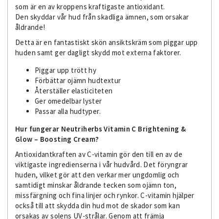
som är en av kroppens kraftigaste antioxidant.
Den skyddar vår hud från skadliga ämnen, som orsakar
åldrande!
Detta är en fantastiskt skön ansiktskräm som piggar upp
huden samt ger dagligt skydd mot externa faktorer.
Piggar upp trött hy
Förbättar ojämn hudtextur
Återställer elasticiteten
Ger omedelbar lyster
Passar alla hudtyper.
Hur fungerar Neutriherbs Vitamin C Brightening &
Glow – Boosting Cream?
Antioxidantkraften av C-vitamin gör den till en av de
viktigaste ingredienserna i vår hudvård. Det föryngrar
huden, vilket gör att den verkar mer ungdomlig och
samtidigt minskar åldrande tecken som ojämn ton,
missfärgning och fina linjer och rynkor. C-vitamin hjälper
också till att skydda din hud mot de skador som kan
orsakas av solens UV-strålar. Genom att främja