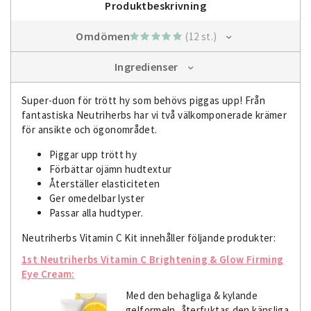
Produktbeskrivning
Omdömen
(12 st.)
Ingredienser
Super-duon för trött hy som behövs piggas upp! Från
fantastiska Neutriherbs har vi två välkomponerade krämer
för ansikte och ögonområdet.
Piggar upp trött hy
Förbättar ojämn hudtextur
Återställer elasticiteten
Ger omedelbar lyster
Passar alla hudtyper.
Neutriherbs Vitamin C Kit innehåller följande produkter:
1st Neutriherbs Vitamin C Brightening & Glow Firming
Eye Cream
:
Med den behagliga & kylande
gelformeln, återfuktas den känsliga