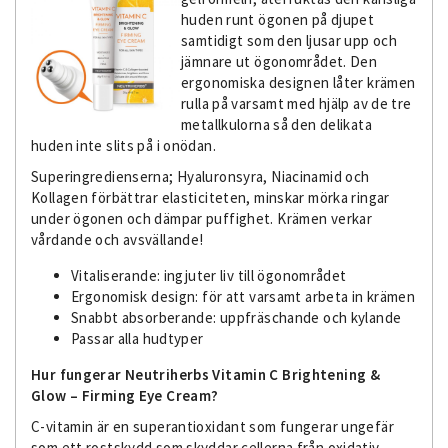
huden runt ögonen på djupet
samtidigt som den ljusar upp och
jämnare ut ögonområdet. Den
ergonomiska designen låter krämen
rulla på varsamt med hjälp av de tre
metallkulorna så den delikata
huden inte slits på i onödan.
Superingredienserna; Hyaluronsyra, Niacinamid och
Kollagen förbättrar elasticiteten, minskar mörka ringar
under ögonen och dämpar puffighet. Krämen verkar
vårdande och avsvällande!
Vitaliserande: ingjuter liv till ögonområdet
Ergonomisk design: för att varsamt arbeta in krämen
Snabbt absorberande: uppfräschande och kylande
Passar alla hudtyper
Hur fungerar Neutriherbs Vitamin C Brightening &
Glow – Firming Eye Cream?
C-vitamin är en superantioxidant som fungerar ungefär
som ett rostskydd som skyddar cellerna från oxidativ