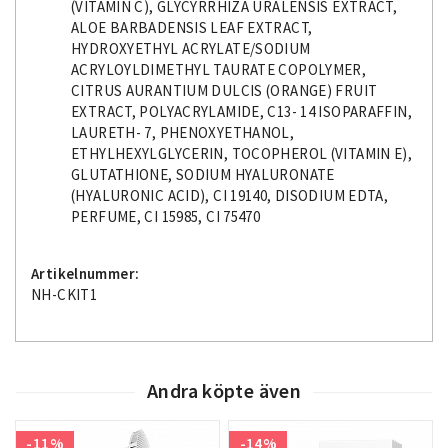
(VITAMIN C), GLYCYRRHIZA URALENSIS EXTRACT,
ALOE BARBADENSIS LEAF EXTRACT,
HYDROXYETHYL ACRYLATE/SODIUM
ACRYLOYLDIMETHYL TAURATE COPOLYMER,
CITRUS AURANTIUM DULCIS (ORANGE) FRUIT
EXTRACT, POLYACRYLAMIDE, C13- 14 ISOPARAFFIN,
LAURETH- 7, PHENOXYETHANOL,
ETHYLHEXYLGLYCERIN, TOCOPHEROL (VITAMIN E),
GLUTATHIONE, SODIUM HYALURONATE
(HYALURONIC ACID), CI 19140, DISODIUM EDTA,
PERFUME, CI 15985, CI 75470
Artikelnummer:
NH-CKIT1
Andra köpte även
-11%
-14%