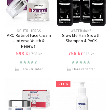
NEUTRIHERBS
WATERMANS
PRO Retinol Face Cream
Grow Me Hair Growth
- Intense Youth &
Shampoo 4-PACK
Renewal
598 kr
756 kr
798 kr
916 kr
Flera varianter
Flera varianter
-11%