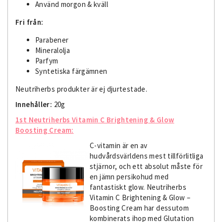
Använd morgon & kväll
Fri från:
Parabener
Mineralolja
Parfym
Syntetiska färgämnen
Neutriherbs produkter är ej djurtestade.
Innehåller:
20g
1st Neutriherbs Vitamin C Brightening & Glow
Boosting Cream:
C-vitamin är en av
hudvårdsvärldens mest tillförlitliga
stjärnor, och ett absolut måste för
en jämn persikohud med
fantastiskt glow. Neutriherbs
Vitamin C Brightening & Glow –
Boosting Cream har dessutom
kombinerats ihop med Glutation