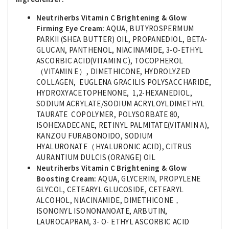
Neutriherbs Vitamin C Brightening & Glow
Firming Eye Cream:
AQUA, BUTYROSPERMUM
PARKII (SHEA BUTTER) OIL, PROPANEDIOL, BETA-
GLUCAN, PANTHENOL, NIACINAMIDE, 3-O-ETHYL
ASCORBIC ACID(VITAMIN C), TOCOPHEROL
（VITAMIN E）, DIMETHICONE, HYDROLYZED
COLLAGEN, EUGLENA GRACILIS POLYSACCHARIDE,
HYDROXYACETOPHENONE, 1,2-HEXANEDIOL,
SODIUM ACRYLATE/SODIUM ACRYLOYLDIMETHYL
TAURATE COPOLYMER, POLYSORBATE 80,
ISOHEXADECANE, RETINYL PALMITATE(VITAMIN A),
KANZOU FURABONOIDO, SODIUM
HYALURONATE（HYALURONIC ACID), CITRUS
AURANTIUM DULCIS (ORANGE) OIL
Neutriherbs Vitamin C Brightening & Glow
Boosting Cream:
AQUA, GLYCERIN, PROPYLENE
GLYCOL, CETEARYL GLUCOSIDE, CETEARYL
ALCOHOL, NIACINAMIDE, DIMETHICONE，
ISONONYL ISONONANOATE, ARBUTIN,
LAUROCAPRAM, 3- O- ETHYL ASCORBIC ACID