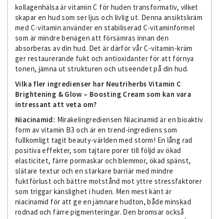
kollagenhälsa är vitamin C för huden transformativ, vilket
skapar en hud som ser ljus och livlig ut. Denna ansiktskräm
med C-vitamin använder en stabiliserad C-vitaminformel
som är mindre benägen att försämras innan den
absorberas av din hud. Det är därför vår C-vitamin-kräm
ger restaurerande fukt och antioxidanter för att förnya
tonen, jämna ut strukturen och utseendet på din hud.
Vilka fler ingredienser har Neutriherbs Vitamin C
Brightening & Glow – Boosting Cream som kan vara
intressant att veta om?
Niacinamid:
Mirakelingrediensen Niacinamid är en bioaktiv
form av vitamin B3 och är en trend-ingrediens som
fullkomligt tagit beauty-världen med storm! En lång rad
positiva effekter, som tajtare porer till följd av ökad
elasticitet, färre pormaskar och blemmor, ökad spänst,
slätare textur och en starkare barriär med mindre
fuktförlust och bättre motstånd mot yttre stressfaktorer
som triggar känslighet i huden. Men mest känt är
niacinamid för att ge en jämnare hudton, både minskad
rodnad och färre pigmenteringar. Den bromsar också