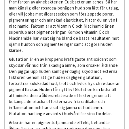
framfarten av aknebakterien Cutibacterium acnes. Så har
man känslig eller rosacea-benägen hud som lätt får utslag,
eller vill jobba mot ålderstecken som förslappade porer,
pigmenteringar och minskad elasticitet, hittar du en vän i
niacinamid. Faktum är att Vitamin C och Niacinamid är en
superduo mot pigmenteringar. Kombon vitamin C och
Niacinamide har visat sig ha bland de bästa resultaten mot
ojämn hudton och pigmenteringar samt att göra huden
klarare.
Glutation
är en av kroppens kraftigaste antioxidant som
skyddar vår hud från skadliga ämne, som orsaker åldrande.
Den piggar upp huden samt ger daglig skydd mot externa
faktorer. Genom att ge huden dagligen glutation,
förbättras solskadad hud, trött och livlös hy och reducerar
pigmentfläckar. Huden får nytt liv! Glutation kan bidra till
att minska dessa åldersrelaterade effekter genom att
bekämpa de otäcka effekterna av fria radikaler och
inflammation och har visat sig jämna ut hudtonen.
Glutation har länge använts i hudvård för sina fördelar.
Arbutin
har en pigmentutjämnande effekt, behandlar
åldersfläckar, ärr och kan även reducera den negativa