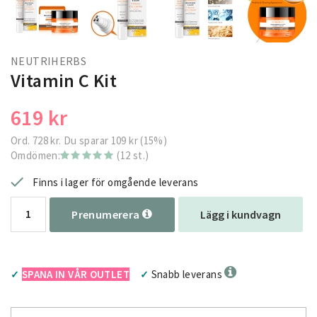
NEUTRIHERBS
Vitamin C Kit
619 kr
Ord.
728 kr
. Du sparar
109 kr
(
15
%)
Omdömen:
(12 st.)
Finns i lager för omgående leverans
Prenumerera
Lägg i kundvagn
SPANA IN VÅR OUTLET
Snabb leverans
✓
✓