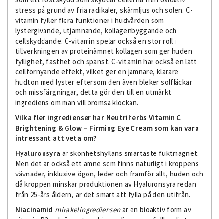
stress på grund av fria radikaler, skärmljus och solen. C-
vitamin fyller flera funktioner i hudvården som
lystergivande, utjämnande, kollagenbyggande och
cellskyddande. C-vitamin spelar också en stor roll i
tillverkningen av proteinämnet kollagen som ger huden
fyllighet, fasthet och spänst. C-vitamin har också en lätt
cellförnyande effekt, vilket ger en jämnare, klarare
hudton med lyster eftersom den även bleker solfläckar
och missfärgningar, detta gör den till en utmärkt
ingrediens om man vill bromsa klockan.
Vilka fler ingredienser har Neutriherbs Vitamin C
Brightening & Glow – Firming Eye Cream som kan vara
intressant att veta om?
Hyaluronsyra
är skönhetshyllans smartaste fuktmagnet.
Men det är också ett ämne som finns naturligt i kroppens
vävnader, inklusive ögon, leder och framför allt, huden och
då kroppen minskar produktionen av Hyaluronsyra redan
från 25-års åldern, är det smart att fylla på den utifrån.
Niacinamid
mirakelingrediensen
är en bioaktiv form av