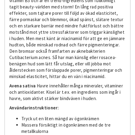
vitamin B3 och är en trend-ingrediens som fullkomligt
tagit beauty-världen med storm! En lång rad positiva
effekter, som tajtare porer till följd av ökad elasticitet,
färre pormaskar och blemmor, ökad spänst, slätare textur
och en starkare barriär med mindre fuktförlust och bättre
motstånd mot yttre stressfaktorer som triggar känslighet
i huden. Men mest känt är niacinamid för att ge en jämnare
hudton, både minskad rodnad och färre pigmenteringar.
Den bromsar också framfarten av aknebakterien
Cutibacterium acnes. Så har man känslig eller rosacea-
benägen hud som lätt får utslag, eller vill jobba mot
ålderstecken som förslappade porer, pigmenteringar och
minskad elasticitet, hittar du en vän i niacinamid.
Avena sativa
Havre innehåller många mineraler, vitaminer
och antioxidanter. Kisel är t.ex. en ingrediens som ingår i
havre, som aktivt stärker bindväven i huden.
Användarinstruktioner:
Tryck ut en liten mängd av ögonkrämen
Massera försiktigt in ögonkrämen med de tre
metallkulorna