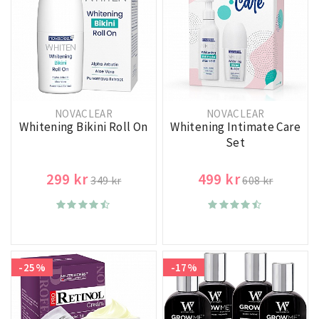
NOVACLEAR
NOVACLEAR
Whitening Bikini Roll On
Whitening Intimate Care
Set
299 kr
499 kr
349 kr
608 kr
-25%
-17%