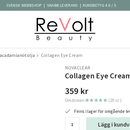
SVENSK WEBBSHOP | SNABB LEVERANS | KUNDBETYG 4.6 / 5
acadamianötolja
Collagen Eye Cream
NOVACLEAR
Collagen Eye Crea
359 kr
Omdömen:
(20 st.)
Finns i lager för omgående l
Lägg i kund