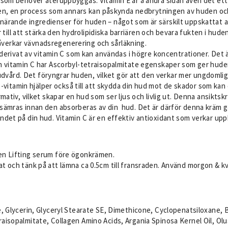
som behöver återuppbyggas. Vitamin E är å andra sidan även det ett 
uden, en process som annars kan påskynda nedbrytningen av huden och
ärande ingredienser för huden – något som är särskilt uppskattat a
er till att stärka den hydrolipidiska barriären och bevara fukten i hu
 påverkar vävnadsregenerering och sårläkning.
t derivat av vitamin C som kan användas i högre koncentrationer. Det ä
n vitamin C har Ascorbyl-tetraisopalmitate egenskaper som ger huden
r hudvård. Det föryngrar huden, vilket gör att den verkar mer ungdom
 C-vitamin hjälper också till att skydda din hud mot de skador som ka
mativ, vilket skapar en hud som ser ljus och livlig ut. Denna ansikts
sämras innan den absorberas av din hud. Det är därför denna kräm ge
ndet på din hud. Vitamin C är en effektiv antioxidant som verkar u
en Lifting serum före ögonkrämen.
 och tänk på att lämna ca 0.5cm till fransraden. Använd morgon & kvä
de, Glycerin, Glyceryl Stearate SE, Dimethicone, Cyclopenatsiloxane, 
aisopalmitate, Collagen Amino Acids, Argania Spinosa Kernel Oil, Olus