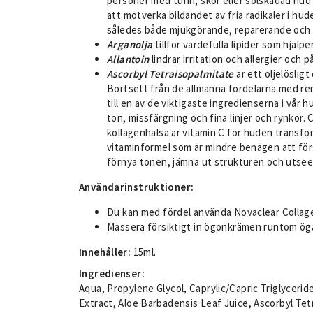
personer med tunn, skör eller solskadad hud 
att motverka bildandet av fria radikaler i h
således både mjukgörande, reparerande och n
Arganolja
tillför värdefulla lipider som hjälp
Allantoin
lindrar irritation och allergier och
Ascorbyl Tetraisopalmitate
är ett oljelöslig
Bortsett från de allmänna fördelarna med re
till en av de viktigaste ingredienserna i vå
ton, missfärgning och fina linjer och rynkor.
kollagenhälsa är vitamin C för huden transfor
vitaminformel som är mindre benägen att för
förnya tonen, jämna ut strukturen och utsee
Användarinstruktioner:
Du kan med fördel använda Novaclear Collag
Massera försiktigt in ögonkrämen runtom ögat
Innehåller:
15ml.
Ingredienser:
Aqua, Propylene Glycol, Caprylic/Capric Triglyceri
Extract, Aloe Barbadensis Leaf Juice, Ascorbyl Tetr