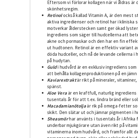
Eftersom vi förlorar kollagen när vi åldras ä
skönhetsregim.
Retinol
också kallad Vitamin A, är den mest 
aktiva ingredienser och retinol har i klinisk
motverkar ålderstecken samt ger ökad lyster!
ingrediens som säger till hudcellerna att be
akne och pormaskar och den har en fin effekt
ut hudtonen. Retinol är en effektiv variant 
döda hudceller, och nå de levande cellerna i 
på hudytan.
Guld
i hudvård är en exklusiv ingrediens som
att behålla kollagenproduktionen på en jämn 
Kaviarextrakt
är rikt på mineraler, vitaminer
spänst.
Aloe Vera
är en kraftfull, naturlig ingredien
tusentals år för att t.ex. lindra bränd eller so
Macadamianötolja
är rik på omega-fetter s
skikt. Den slätar ut och jämnar pigmenten i hu
Sheasmör
har använts i tusentals år i Afrik
underbar mjukgörare utan även rikt på vitami
vitaminerna inom hudvård, och framför allt de