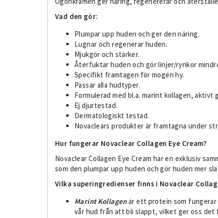
Ögonkrämen ger näring, regenererar och återställe
Vad den gör:
Plumpar upp huden och ger den näring.
Lugnar och regenerar huden.
Mjukgör och stärker.
Återfuktar huden och gör linjer/rynkor mindre
Specifikt framtagen för mogen hy.
Passar alla hudtyper.
Formulerad med bl.a. marint kollagen, aktivt g
Ej djurtestad.
Dermatologiskt testad.
Novaclears produkter är framtagna under str
Hur fungerar Novaclear Collagen Eye Cream?
Novaclear Collagen Eye Cream har en exklusiv samm
som den plumpar upp huden och gör huden mer slät
Vilka superingredienser finns i Novaclear Colla
Marint Kollagen
är ett protein som fungerar 
vår hud från att bli slappt, vilket ger oss d