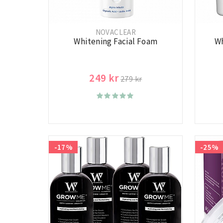
NOVACLEAR
Whitening Facial Foam
Wh
249 kr
279 kr
-17%
-25%