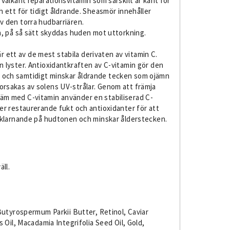
välkänt reparationsvitamin som särskilt är känt för
 ett för tidigt åldrande. Sheasmör innehåller
v den torra hudbarriären.
den, på så sätt skyddas huden mot uttorkning.
r ett av de mest stabila derivaten av vitamin C.
 lyster. Antioxidantkraften av C-vitamin gör den
lig och samtidigt minskar åldrande tecken som ojämn
n orsakas av solens UV-strålar. Genom att främja
kräm med C-vitamin använder en stabiliserad C-
r restaurerande fukt och antioxidanter för att
ppklarnande på hudtonen och minskar ålderstecken.
ll.
Butyrospermum Parkii Butter, Retinol, Caviar
 Oil, Macadamia Integrifolia Seed Oil, Gold,