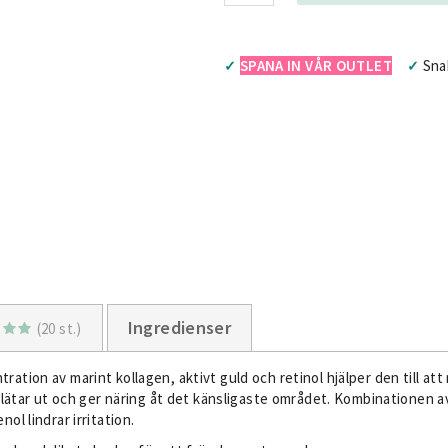
SPANA IN VÅR OUTLET
Sna
✓
✓
Ingredienser
(20 st.)
tion av marint kollagen, aktivt guld och retinol hjälper den till att
 slätar ut och ger näring åt det känsligaste området. Kombinatione
l lindrar irritation.