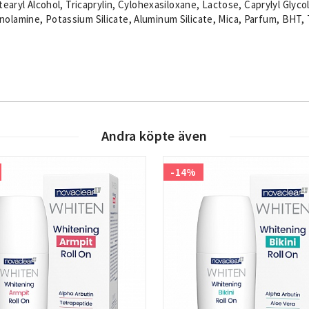
tearyl Alcohol, Tricaprylin, Cylohexasiloxane, Lactose, Caprylyl Glyco
lamine, Potassium Silicate, Aluminum Silicate, Mica, Parfum, BHT, T
Andra köpte även
-14%