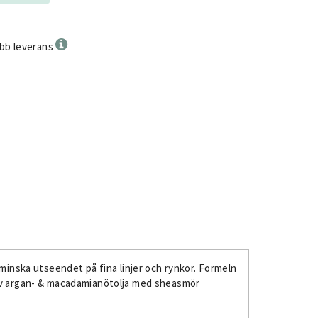
bb leverans
 minska utseendet på fina linjer och rynkor. Formeln
n av argan- & macadamianötolja med sheasmör