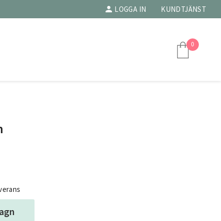
LOGGA IN
KUNDTJÄNST
0
m
everans
vagn