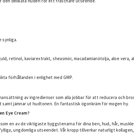
r den delikata huden för ett fräschare utseende.
 synliga.
uld, retinol, kaviarextrakt, sheasmör, macadamianötolja, aloe vera, al
ikta förhållanden i enlighet med GMP.
ansättning av ingredienser som alla jobbar för att reducera och bro
 samt jämnar ut hudtonen. En fantastisk ögonkräm för mogen hy.
gen Eye Cream?
som en av de viktigaste byggstenarna för dina ben, hud, hår, muskle
et fylliga, ungdomliga utseendet. Vår kropp tillverkar naturligt kolla