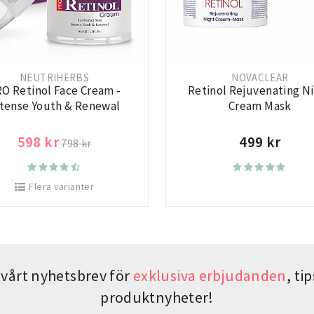
NEUTRIHERBS
NOVACLEAR
O Retinol Face Cream -
Retinol Rejuvenating N
ntense Youth & Renewal
Cream Mask
598 kr
499 kr
798 kr
Flera varianter
vårt nyhetsbrev för
exklusiva erbjudanden
, t
produktnyheter!