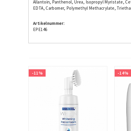
Allantoin, Panthenol, Urea, Isopropyl Myristate, Ce
EDTA, Carbomer, Polymethyl Methacrylate, Triethano
Artikelnummer:
EPE146
-11%
-14%