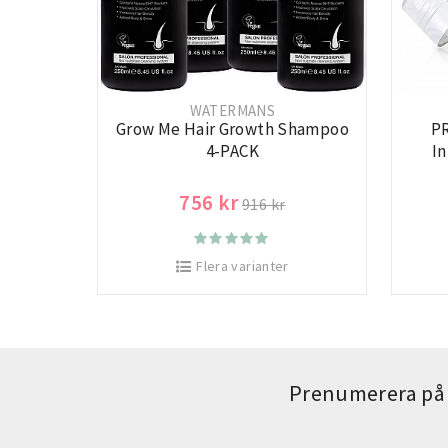
WATERMANS
Grow Me Hair Growth Shampoo
PR
4-PACK
I
756 kr
916 kr
Flera varianter
Prenumerera på 