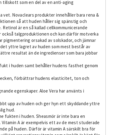
 tillskott som en del av en anti-aging
a vet. Novaclears produkter innehåller bara rena &
uktionen så att huden håller sig spänstig och
e. Retinol är en så kallad cellkommunicerande
ar också talgproduktionen och kan därför motverka
ar pigmentering orsakad av solskador, och jämnar
 det yttre lagret av huden som mest består av
 bättre resultat än de ingredienser som bara jobbar
n” fukt i huden samt behåller hudens fasthet genom
stecken, förbättrar hudens elasticitet, ton och
ugnande egenskaper. Aloe Vera har använts i
abbt upp av huden och ger hyn ett skyddande yttre
lig hud.
ne fukten i huden. Sheasmör är inte bara en
. Vitamin A är exempelvis ett av de mest studerade
de på huden. Därför är vitamin A särskilt bra för