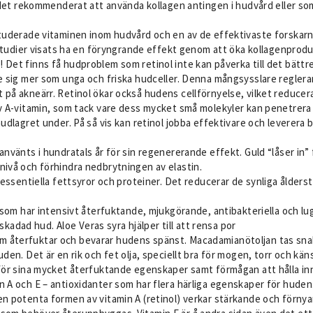
r det rekommenderat att använda kollagen antingen i hudvård eller som
studerade vitaminen inom hudvård och en av de effektivaste forskarn
a studier visats ha en föryngrande effekt genom att öka kollagenprod
 Det finns få hudproblem som retinol inte kan påverka till det bättr
te sig mer som unga och friska hudceller. Denna mångsysslare regler
 på akneärr. Retinol ökar också hudens cellförnyelse, vilket reducer
av A-vitamin, som tack vare dess mycket små molekyler kan penetrera
hudlagret under. På så vis kan retinol jobba effektivare och leverera
 använts i hundratals år för sin regenererande effekt. Guld “låser i
nivå och förhindra nedbrytningen av elastin.
, essentiella fettsyror och proteiner. Det reducerar de synliga ålder
s som har intensivt återfuktande, mjukgörande, antibakteriella och l
lskadad hud. Aloe Veras syra hjälper till att rensa por
om återfuktar och bevarar hudens spänst. Macadamianötoljan tas sn
den. Det är en rik och fet olja, speciellt bra för mogen, torr och käns
a för sina mycket återfuktande egenskaper samt förmågan att hålla in
n A och E – antioxidanter som har flera härliga egenskaper för huden
n potenta formen av vitamin A (retinol) verkar stärkande och förnyan