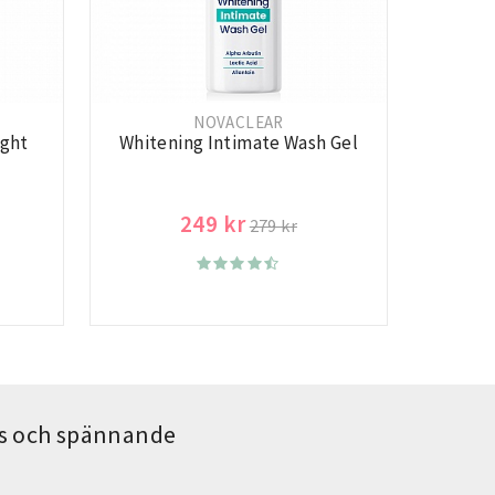
NOVACLEAR
ight
Whitening Intimate Wash Gel
249 kr
279 kr
ips och spännande