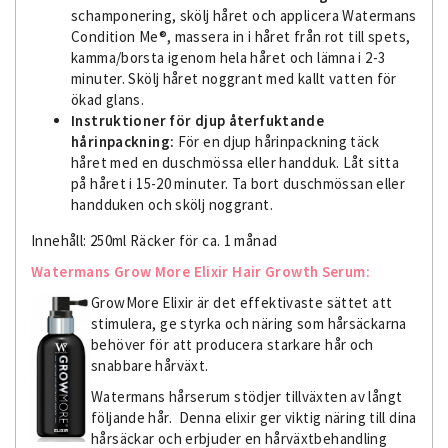
schamponering, skölj håret och applicera Watermans
Condition Me®, massera in i håret från rot till spets,
kamma/borsta igenom hela håret och lämna i 2-3
minuter. Skölj håret noggrant med kallt vatten för
ökad glans.
Instruktioner för djup återfuktande
hårinpackning:
För en djup hårinpackning täck
håret med en duschmössa eller handduk. Låt sitta
på håret i 15-20 minuter. Ta bort duschmössan eller
handduken och skölj noggrant.
Innehåll: 250ml Räcker för ca. 1 månad
Watermans Grow More Elixir Hair Growth Serum:
GrowMore Elixir är det effektivaste sättet att
stimulera, ge styrka och näring som hårsäckarna
behöver för att producera starkare hår och
snabbare hårväxt.
Watermans hårserum stödjer tillväxten av långt
följande hår. Denna elixir ger viktig
näring till dina
hårsäckar och erbjuder en hårväxtbehandling