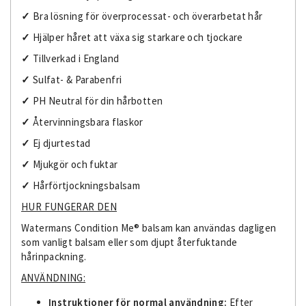
✓
Bra lösning för överprocessat- och överarbetat hår
✓
Hjälper håret att växa sig starkare och tjockare
✓
Tillverkad i England
✓
Sulfat- & Parabenfri
✓
PH Neutral för din hårbotten
✓
Återvinningsbara flaskor
✓
Ej djurtestad
✓
Mjukgör och fuktar
✓
Hårförtjockningsbalsam
HUR FUNGERAR DEN
Watermans Condition Me® balsam kan användas dagligen
som vanligt balsam eller som djupt återfuktande
hårinpackning.
ANVÄNDNING:
Instruktioner för normal användning:
Efter