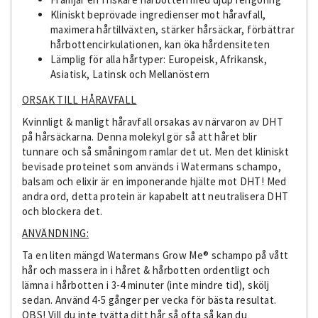
Kliniskt beprövade ingredienser mot håravfall,
maximera hårtillväxten, stärker hårsäckar, förbättrar
hårbottencirkulationen, kan öka hårdensiteten
Lämplig för alla hårtyper: Europeisk, Afrikansk,
Asiatisk, Latinsk och Mellanöstern
ORSAK TILL HÅRAVFALL
Kvinnligt & manligt håravfall orsakas av närvaron av DHT
på hårsäckarna. Denna molekyl gör så att håret blir
tunnare och så småningom ramlar det ut. Men det kliniskt
bevisade proteinet som används i Watermans schampo,
balsam och elixir är en imponerande hjälte mot DHT! Med
andra ord, detta protein är kapabelt att neutralisera DHT
och blockera det.
ANVÄNDNING:
Ta en liten mängd Watermans Grow Me® schampo på vått
hår och massera in i håret & hårbotten ordentligt och
lämna i hårbotten i 3-4 minuter (inte mindre tid), skölj
sedan. Använd 4-5 gånger per vecka för bästa resultat.
OBS! Vill du inte tvätta ditt hår så ofta så kan du