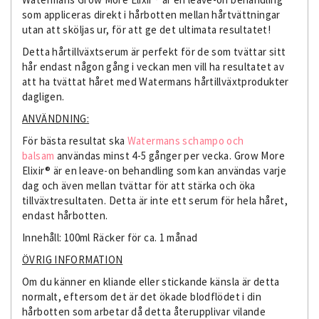
som appliceras direkt i hårbotten mellan hårtvättningar
utan att sköljas ur, för att ge det ultimata resultatet!
Detta hårtillväxtserum är perfekt för de som tvättar sitt
hår endast någon gång i veckan men vill ha resultatet av
att ha tvättat håret med Watermans hårtillväxtprodukter
dagligen.
ANVÄNDNING:
För bästa resultat ska
Watermans schampo och
balsam
användas minst 4-5 gånger per vecka. Grow More
Elixir® är en leave-on behandling som kan användas varje
dag och även mellan tvättar för att stärka och öka
tillväxtresultaten. Detta är inte ett serum för hela håret,
endast hårbotten.
Innehåll: 100ml Räcker för ca. 1 månad
ÖVRIG INFORMATION
Om du känner en kliande eller stickande känsla är detta
normalt, eftersom det är det ökade blodflödet i din
hårbotten som arbetar då detta återupplivar vilande