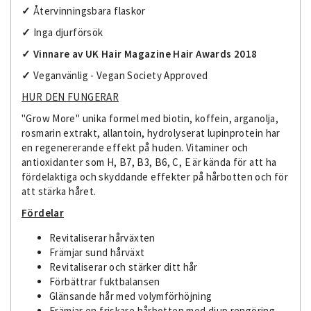
✓
Återvinningsbara flaskor
✓
Inga djurförsök
✓
Vinnare av
UK Hair Magazine Hair Awards 2018
✓
Veganvänlig - Vegan Society Approved
HUR DEN FUNGERAR
"Grow More" unika formel med biotin, koffein, arganolja,
rosmarin extrakt, allantoin, hydrolyserat lupinprotein har
en regenererande effekt på huden. Vitaminer och
antioxidanter som H, B7, B3, B6, C, E är kända för att ha
fördelaktiga och skyddande effekter på hårbotten och för
att stärka håret.
Fördelar
Revitaliserar hårväxten
Främjar sund hårväxt
Revitaliserar och stärker ditt hår
Förbättrar fuktbalansen
Glänsande hår med volymförhöjning
Främjar en friskare hårbotten med djup rengöring