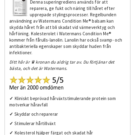
Denna superingrediens används för att
reparera, ge fukt och näring till håret efter
upprepade stylingsprocesser. Regelbunden
användning av Watermans Condition Me® balsam kan
skydda håret från att bli skadat vid värmeverktyg och
hårföning. Kolesterolet i Watermans Condition Me®
kommer från fårulls-lanolin. Lanolin har också svamp- och
antibakteriella egenskaper som skyddar huden från
infektioner.
Ditt hår är
♛
kronan du
aldrig
tar
av. Du förtjänar det
bästa,
och
det
är
Watermans.
✓
Kliniskt beprövad hårväxtstimulerande protein som
motverkar håravfall
✓
Skyddar och reparerar
✓
Stimulerar hårtillväxt
✓
Kolesterol hjälper färgat och skadat hår