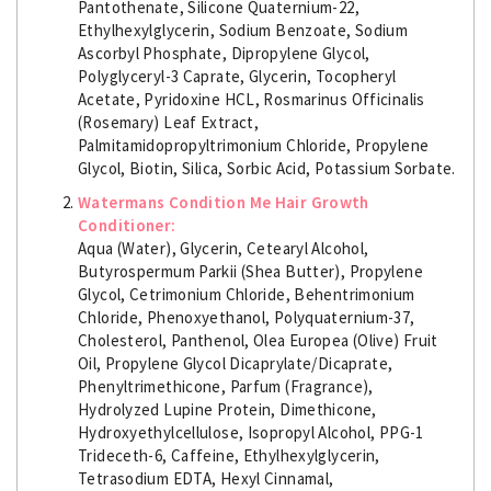
Pantothenate, Silicone Quaternium-22,
Ethylhexylglycerin, Sodium Benzoate, Sodium
Ascorbyl Phosphate, Dipropylene Glycol,
Polyglyceryl-3 Caprate, Glycerin, Tocopheryl
Acetate, Pyridoxine HCL, Rosmarinus Officinalis
(Rosemary) Leaf Extract,
Palmitamidopropyltrimonium Chloride, Propylene
Glycol, Biotin, Silica, Sorbic Acid, Potassium Sorbate.
Watermans Condition Me Hair Growth
Conditioner:
Aqua (Water), Glycerin, Cetearyl Alcohol,
Butyrospermum Parkii (Shea Butter), Propylene
Glycol, Cetrimonium Chloride, Behentrimonium
Chloride, Phenoxyethanol, Polyquaternium-37,
Cholesterol, Panthenol, Olea Europea (Olive) Fruit
Oil, Propylene Glycol Dicaprylate/Dicaprate,
Phenyltrimethicone, Parfum (Fragrance),
Hydrolyzed Lupine Protein, Dimethicone,
Hydroxyethylcellulose, Isopropyl Alcohol, PPG-1
Trideceth-6, Caffeine, Ethylhexylglycerin,
Tetrasodium EDTA, Hexyl Cinnamal,