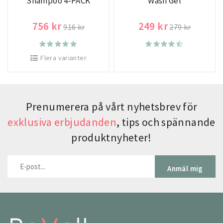
Shampoo 4-PACK
Wash Gel
756 kr
249 kr
916 kr
279 kr
Flera varianter
Prenumerera på vårt nyhetsbrev för
exklusiva erbjudanden
, tips och spännande
produktnyheter!
Anmäl mig