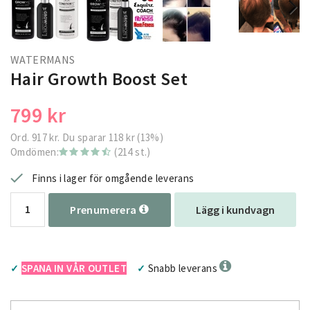
WATERMANS
Hair Growth Boost Set
799 kr
Ord.
917 kr
. Du sparar
118 kr
(
13
%)
Omdömen:
(214 st.)
Finns i lager för omgående leverans
Prenumerera
Lägg i kundvagn
SPANA IN VÅR OUTLET
Snabb leverans
✓
✓