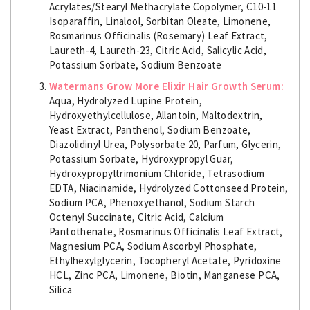
Acrylates/Stearyl Methacrylate Copolymer, C10-11
Isoparaffin, Linalool, Sorbitan Oleate, Limonene,
Rosmarinus Officinalis (Rosemary) Leaf Extract,
Laureth-4, Laureth-23, Citric Acid, Salicylic Acid,
Potassium Sorbate, Sodium Benzoate
Watermans Grow More Elixir Hair Growth Serum:
Aqua, Hydrolyzed Lupine Protein,
Hydroxyethylcellulose, Allantoin, Maltodextrin,
Yeast Extract, Panthenol, Sodium Benzoate,
Diazolidinyl Urea, Polysorbate 20, Parfum, Glycerin,
Potassium Sorbate, Hydroxypropyl Guar,
Hydroxypropyltrimonium Chloride, Tetrasodium
EDTA, Niacinamide, Hydrolyzed Cottonseed Protein,
Sodium PCA, Phenoxyethanol, Sodium Starch
Octenyl Succinate, Citric Acid, Calcium
Pantothenate, Rosmarinus Officinalis Leaf Extract,
Magnesium PCA, Sodium Ascorbyl Phosphate,
Ethylhexylglycerin, Tocopheryl Acetate, Pyridoxine
HCL, Zinc PCA, Limonene, Biotin, Manganese PCA,
Silica