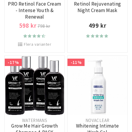
PRO Retinol Face Cream
Retinol Rejuvenating
- Intense Youth &
Night Cream Mask
Renewal
598 kr
499 kr
798 kr
Flera varianter
-17%
-11%
WATERMANS
NOVACLEAR
Grow Me Hair Growth
Whitening Intimate