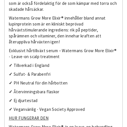
som är också fördelaktig för de som kämpar med torra och
skadade hårsäckar.
Watermans Grow More Elixir® innehåller bland annat
lupinprotein som är en kliniskt beprövad
hårväxtstimulerande ingrediens: rik på peptider,
spårämnen och vitaminer, den innehar kraften att
återuppliva hårväxten igen!
Exklusivt hårtillväxt serum – Watermans Grow More Elixir®
- Leave-on scalp treatment
✓
Tillverkad i England
✓
Sulfat- & Parabenfri
✓
PH Neutral för din hårbotten
✓
Återvinningsbara flaskor
✓
Ej djurtestad
✓
Veganvänlig - Vegan Society Approved
HUR FUNGERAR DEN
Watermans Grow More Elixir® är en leave-on behandling