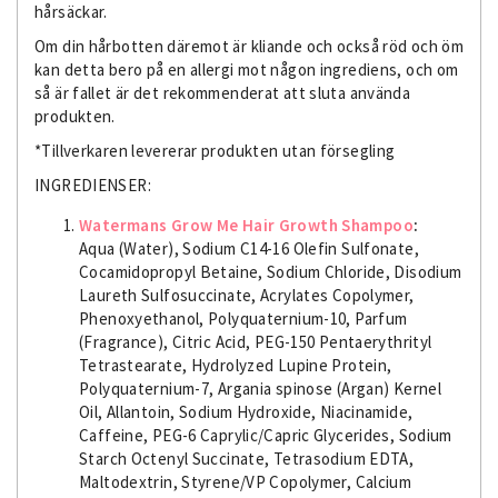
hårsäckar.
Om din hårbotten däremot är kliande och också röd och öm
kan detta bero på en allergi mot någon ingrediens, och om
så är fallet är det rekommenderat att sluta använda
produkten.
*Tillverkaren levererar produkten utan försegling
INGREDIENSER:
Watermans Grow Me​ Hair Growth Shampoo
:
Aqua (Water), Sodium C14-16 Olefin Sulfonate,
Cocamidopropyl Betaine, Sodium Chloride, Disodium
Laureth Sulfosuccinate, Acrylates Copolymer,
Phenoxyethanol, Polyquaternium-10, Parfum
(Fragrance), Citric Acid, PEG-150 Pentaerythrityl
Tetrastearate, Hydrolyzed Lupine Protein,
Polyquaternium-7, Argania spinose (Argan) Kernel
Oil, Allantoin, Sodium Hydroxide, Niacinamide,
Caffeine, PEG-6 Caprylic/Capric Glycerides, Sodium
Starch Octenyl Succinate, Tetrasodium EDTA,
Maltodextrin, Styrene/VP Copolymer, Calcium