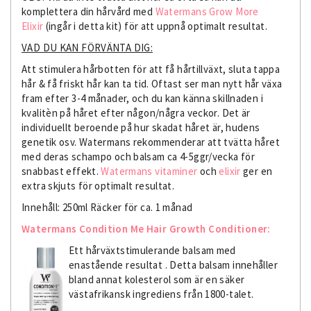
komplettera din hårvård med
Watermans Grow More
Elixir
(ingår i detta kit) för att uppnå optimalt resultat.
VAD DU KAN FÖRVÄNTA DIG:
Att stimulera hårbotten för att få hårtillväxt, sluta tappa
hår & få friskt hår kan ta tid. Oftast ser man nytt hår växa
fram efter 3-4 månader, och du kan känna skillnaden i
kvalitèn på håret efter någon/några veckor. Det är
individuellt beroende på hur skadat håret är, hudens
genetik osv. Watermans rekommenderar att tvätta håret
med deras schampo och balsam ca 4-5ggr/vecka för
snabbast effekt.
Watermans vitaminer
och
elixir
ger en
extra skjuts för optimalt resultat.
Innehåll: 250ml Räcker för ca. 1 månad
Watermans Condition Me Hair Growth Conditioner:
Ett hårväxtstimulerande balsam med
enastående resultat . Detta balsam innehåller
bland annat kolesterol som är en säker
västafrikansk ingrediens från 1800-talet.