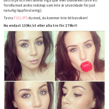
bättra på och den lämnar inga spår eller blåmärken (inte att
förvilla med andra redskap som inte är utvecklade för just
naturlig läppförstoring).
Testa
FULLIPS
du med, du kommer inte bli besviken!
Nu endast 139kr/st eller alla tre för 279kr!!