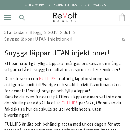
SVENSK WEBBSHOP | SNABB LEVERANS | KUNDBETYG 4.6 / 5
Startsida
Blogg
2018
Juli
Snygga läppar UTAN injektioner!
Snygga läppar UTAN injektioner!
Ett par naturligt fylliga läppar är mångas önskan... men många
vill gärna få ett snyggt resultat utan sprutor eller kemikalier!
Den stora succèn
FULLIPS
- naturlig läppförstoring har
äntligen kommit till Sverige och snabbt blivit favoritmanicken
för oemotståndligt snygga och fylliga läppar!
Kanske du även funderat på fillers i läpparna men vet inte om
det skulle passa dig?! Ja då är
FULLIPS
perfekt, för nu kan du
faktiskt se hur det skulle se ut i verkligheten, utan
biverkningar!
FULLIPS är lätt och behändig att ta med under dagen för att